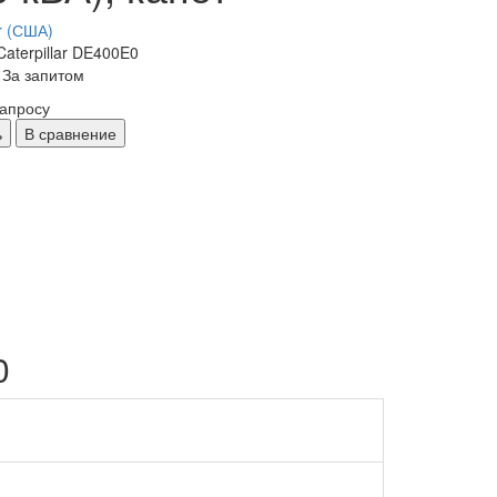
ar (США)
aterpillar DE400E0
 За запитом
запросу
ь
В сравнение
0