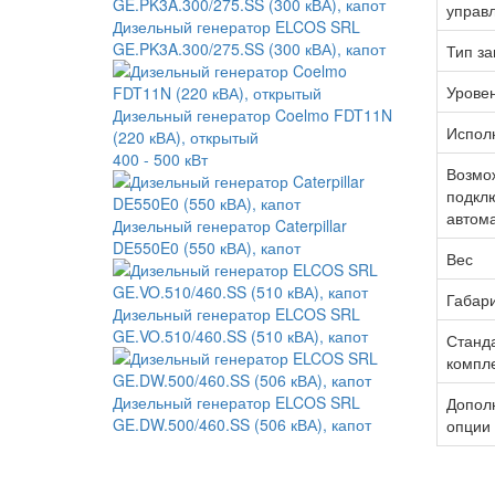
управ
Дизельный генератор ELCOS SRL
GE.PK3A.300/275.SS (300 кВА), капот
Тип за
Урове
Дизельный генератор Coelmo FDT11N
Испол
(220 кВА), открытый
400 - 500 кВт
Возмо
подкл
автом
Дизельный генератор Caterpillar
DE550E0 (550 кВА), капот
Вес
Габар
Дизельный генератор ELCOS SRL
GE.VO.510/460.SS (510 кВА), капот
Станд
компл
Дизельный генератор ELCOS SRL
Допол
GE.DW.500/460.SS (506 кВА), капот
опции