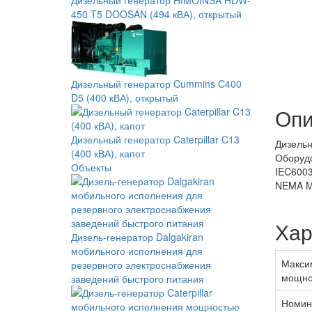
Дизельный генератор HIMOINSA HDW-
450 T5 DOOSAN (494 кВА), открытый
Дизельный генератор Cummins C400
D5 (400 кВА), открытый
Опи
Дизельный генератор Caterpillar C13
Дизельн
(400 кВА), капот
Оборудо
Объекты
IEC6003
NEMA MG
Хар
Дизель-генератор Dalgakiran
мобильного исполнения для
Макси
резервного электроснабжения
мощно
заведений быстрого питания
Номин