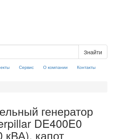
Знайти
екты
Сервис
О компании
Контакты
ельный генератор
erpillar DE400E0
0 кВА), капот