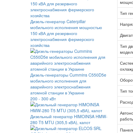
мощно
Тип ге
Дизель-генератор Caterpillar
Напря
мобильного исполнения мощностью
150 кВА для резервного
Двигат
электроснабжения фермерского
хозяйства
Тип дв
модел
Систе
охлаж
Дизель-генераторы Cummins C550D5e
Оборо
мобильного исполнения для
аварийного электроснабжения
Тип то
атомной станции в Украине
200 - 300 кВт
Расхо
Автон
Дизельный генератор HIMOINSA HMW-
работ
280 T5 MTU (305,5 кВА), капот
Панел