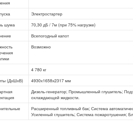
ления
пуска
Электростартер
нь шума
70,30 дБ / 7м (при 75% нагрузке)
нение
Всепогодный капот
жность
Возможно
ючения
атики
4 780 кг
иты (ДхШхВ)
4930х1658х2317 мм
артная
Дизель-генератор; Промышленный глушитель; Подз
ектация
охлаждающей жидкости.
нительные
Расширенный топливный бак; Система автоматичес
Усиленный глушитель; Система пожаротушения; Бло