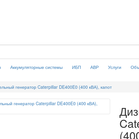
ы
Аккумуляторные системы
ИБП
АВР
Услуги
Объ
ельный генератор Caterpillar DE400E0 (400 кВА), капот
Диз
Cat
(40