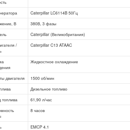
сть
нератора
Caterpillar LC6114B 50Гц
жение, В
380В, 3 фазы
ель
Caterpillar (Великобритания)
игателя /
Caterpillar C13 ATAAC
ь
ма
Жидкостное охлаждение
дения
ты двигателя
1500 об/мин
плива
Дизельное топливо
д топлива
61,90 л/час
омность
8 часов
ы
ь
EMCP 4.1