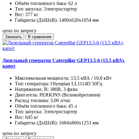
Объём топливного бака:
62 л
Тип запуска:
Электростартер
Вес:
377 кг
Габариты (ДхШхВ):
1400х620х1054 мм
цена по запросу
Заказать
В сравнение
Дизельный генератор Caterpillar GEP13.5-6 (13.5 кВА),
капот
Максимальная мощность:
13,5 кВА / 10,8 кВт
Тип генератора:
Olympian LL1114D 50Гц
Напряжение, В:
380В, 3 фазы
Двигатель:
PERKINS (Великобритания)
Расход топлива:
3,00 л/час
Объём топливного бака:
45 л
Тип запуска:
Электростартер
Вес:
645 кг
Габариты (ДхШхВ):
1684х860х1253 мм
цена по запросу