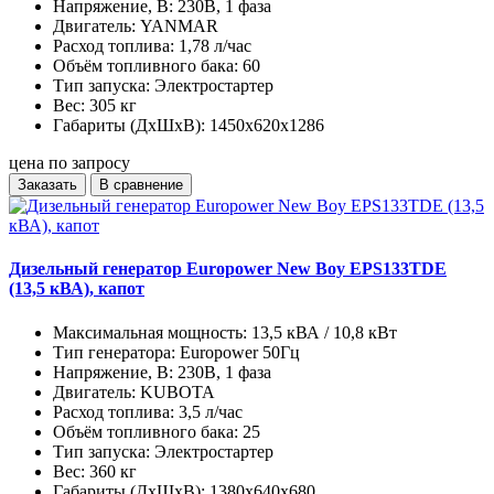
Напряжение, В:
230В, 1 фаза
Двигатель:
YANMAR
Расход топлива:
1,78 л/час
Объём топливного бака:
60
Тип запуска:
Электростартер
Вес:
305 кг
Габариты (ДхШхВ):
1450x620x1286
цена по запросу
Заказать
В сравнение
Дизельный генератор Europower New Boy EPS133TDE
(13,5 кВА), капот
Максимальная мощность:
13,5 кВА / 10,8 кВт
Тип генератора:
Europower 50Гц
Напряжение, В:
230В, 1 фаза
Двигатель:
KUBOTA
Расход топлива:
3,5 л/час
Объём топливного бака:
25
Тип запуска:
Электростартер
Вес:
360 кг
Габариты (ДхШхВ):
1380x640x680