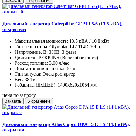
Заказать
В сравнение
Дизельный генератор Caterpillar GEP13.5-6 (13.5 кВА),
открытый
Максимальная мощность:
13,5 кВА / 10,8 кВт
Тип генератора:
Olympian LL1114D 50Гц
Напряжение, В:
380В, 3 фазы
Двигатель:
PERKINS (Великобритания)
Расход топлива:
3,00 л/час
Объём топливного бака:
62 л
Тип запуска:
Электростартер
Вес:
384 кг
Габариты (ДхШхВ):
1400х620х1054 мм
цена по запросу
Заказать
В сравнение
Дизельный генератор Atlas Copco DPA 15 E LS (14,1 кВА),
открытая