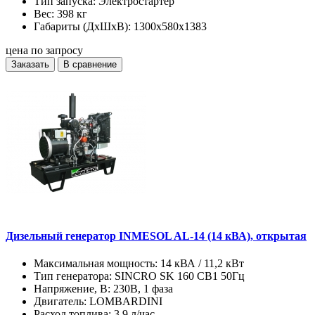
Тип запуска:
Электростартер
Вес:
398 кг
Габариты (ДхШхВ):
1300х580х1383
цена по запросу
Заказать
В сравнение
Дизельный генератор INMESOL AL-14 (14 кВА), открытая
Максимальная мощность:
14 кВА / 11,2 кВт
Тип генератора:
SINCRO SK 160 CB1 50Гц
Напряжение, В:
230В, 1 фаза
Двигатель:
LOMBARDINI
Расход топлива:
3,9 л/час