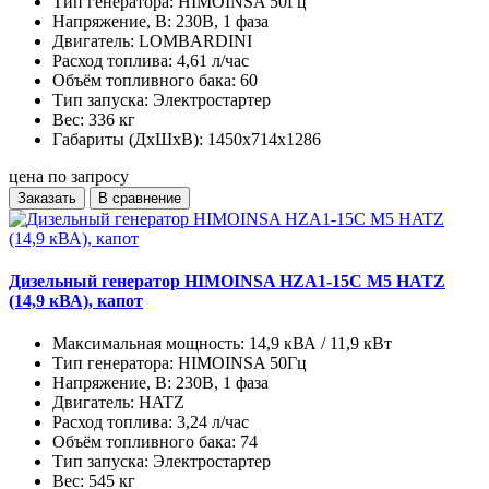
Тип генератора:
HIMOINSA 50Гц
Напряжение, В:
230В, 1 фаза
Двигатель:
LOMBARDINI
Расход топлива:
4,61 л/час
Объём топливного бака:
60
Тип запуска:
Электростартер
Вес:
336 кг
Габариты (ДхШхВ):
1450x714x1286
цена по запросу
Заказать
В сравнение
Дизельный генератор HIMOINSA HZA1-15C M5 HATZ
(14,9 кВА), капот
Максимальная мощность:
14,9 кВА / 11,9 кВт
Тип генератора:
HIMOINSA 50Гц
Напряжение, В:
230В, 1 фаза
Двигатель:
HATZ
Расход топлива:
3,24 л/час
Объём топливного бака:
74
Тип запуска:
Электростартер
Вес:
545 кг