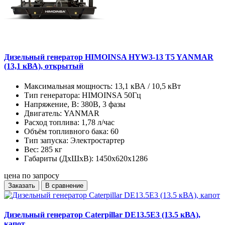
Дизельный генератор HIMOINSA HYW3-13 T5 YANMAR
(13,1 кВА), открытый
Максимальная мощность:
13,1 кВА / 10,5 кВт
Тип генератора:
HIMOINSA 50Гц
Напряжение, В:
380В, 3 фазы
Двигатель:
YANMAR
Расход топлива:
1,78 л/час
Объём топливного бака:
60
Тип запуска:
Электростартер
Вес:
285 кг
Габариты (ДхШхВ):
1450x620x1286
цена по запросу
Заказать
В сравнение
Дизельный генератор Caterpillar DE13.5E3 (13.5 кВА),
капот