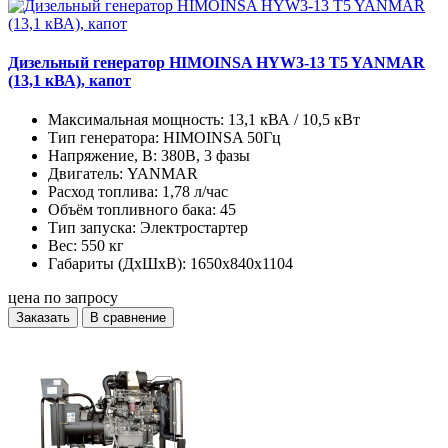
Дизельный генератор HIMOINSA HYW3-13 T5 YANMAR
(13,1 кВА), капот
Максимальная мощность:
13,1 кВА / 10,5 кВт
Тип генератора:
HIMOINSA 50Гц
Напряжение, В:
380В, 3 фазы
Двигатель:
YANMAR
Расход топлива:
1,78 л/час
Объём топливного бака:
45
Тип запуска:
Электростартер
Вес:
550 кг
Габариты (ДхШхВ):
1650x840x1104
цена по запросу
Заказать
В сравнение