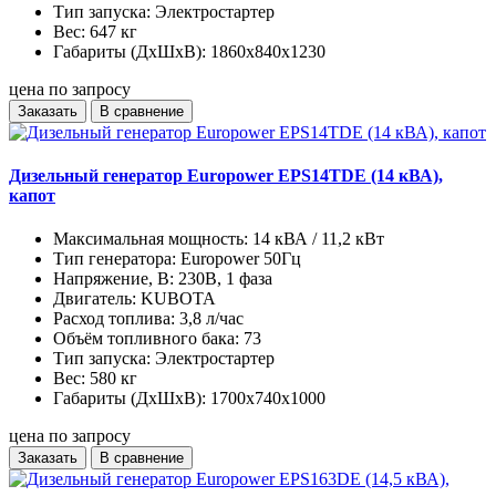
Тип запуска:
Электростартер
Вес:
647 кг
Габариты (ДхШхВ):
1860х840х1230
цена по запросу
Заказать
В сравнение
Дизельный генератор Europower EPS14TDE (14 кВА),
капот
Максимальная мощность:
14 кВА / 11,2 кВт
Тип генератора:
Europower 50Гц
Напряжение, В:
230В, 1 фаза
Двигатель:
KUBOTA
Расход топлива:
3,8 л/час
Объём топливного бака:
73
Тип запуска:
Электростартер
Вес:
580 кг
Габариты (ДхШхВ):
1700x740x1000
цена по запросу
Заказать
В сравнение