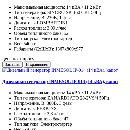
Максимальная мощность:
14 кВА / 11,2 кВт
Тип генератора:
SINCRO SK 160 CB1 50Гц
Напряжение, В:
230В, 1 фаза
Двигатель:
LOMBARDINI
Расход топлива:
3,09 л/час
Объём топливного бака:
52
Тип запуска:
Электростартер
Вес:
540 кг
Габариты (ДхШхВ):
1367х800х977
цена по запросу
Заказать
В сравнение
Дизельный генератор INMESOL IP-014 (14 кВА), капот
Максимальная мощность:
14 кВА / 11,2 кВт
Тип генератора:
ZANARDI ATO 28-2VS/4 50Гц
Напряжение, В:
380В, 3 фазы
Двигатель:
PERKINS
Расход топлива:
2,8 л/час
Объём топливного бака:
47
Тип запуска:
Электростартер
Вес:
656 кг