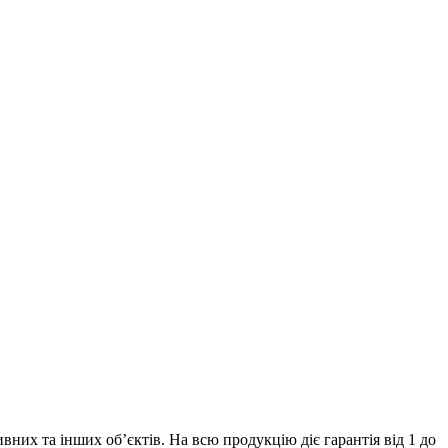
их та інших об’єктів. На всю продукцію діє гарантія від 1 до