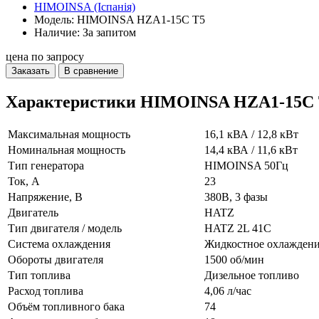
HIMOINSA (Іспанія)
Модель: HIMOINSA HZA1-15C T5
Наличие: За запитом
цена по запросу
Заказать
В сравнение
Характеристики HIMOINSA HZA1-15C
Максимальная мощность
16,1 кВА / 12,8 кВт
Номинальная мощность
14,4 кВА / 11,6 кВт
Тип генератора
HIMOINSA 50Гц
Ток, А
23
Напряжение, В
380В, 3 фазы
Двигатель
HATZ
Тип двигателя / модель
HATZ 2L 41C
Система охлаждения
Жидкостное охлажден
Обороты двигателя
1500 об/мин
Тип топлива
Дизельное топливо
Расход топлива
4,06 л/час
Объём топливного бака
74