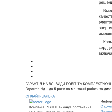
решени
Вмес
качес
элект
энерги
имеющи
Кром
сердце
включа
ГАРАНТІЯ НА ВСІ ВИДИ РОБІТ ТА КОМПЛЕКТУЮЧІ
Гарантія від 1 до 5 років на монтажні роботи та диз
ОНЛАЙН-ЗАЯВКА
Инфор
О ком
Компанія РЕЛІНГ виконує постачання
Лиценз
і монтаж «під ключ» систем