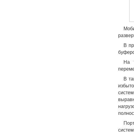
Моби
развер
В пр
буферо
На 
переме
В та
избыто
систем
выравн
нагруз
полнос
Пор
систе