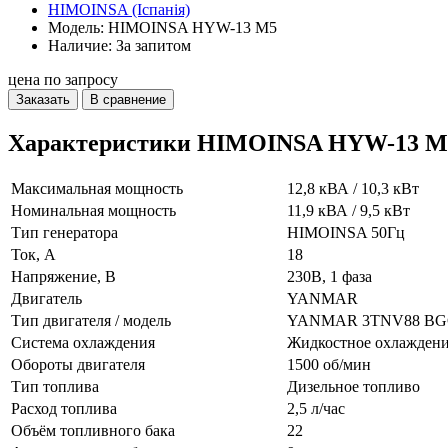
HIMOINSA (Іспанія)
Модель: HIMOINSA HYW-13 M5
Наличие: За запитом
цена по запросу
Заказать
В сравнение
Характеристики HIMOINSA HYW-13 M
Максимальная мощность
12,8 кВА / 10,3 кВт
Номинальная мощность
11,9 кВА / 9,5 кВт
Тип генератора
HIMOINSA 50Гц
Ток, А
18
Напряжение, В
230В, 1 фаза
Двигатель
YANMAR
Тип двигателя / модель
YANMAR 3TNV88 B
Система охлаждения
Жидкостное охлажден
Обороты двигателя
1500 об/мин
Тип топлива
Дизельное топливо
Расход топлива
2,5 л/час
Объём топливного бака
22