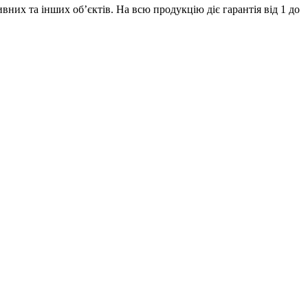
их та інших об’єктів. На всю продукцію діє гарантія від 1 до