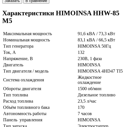
Заказать
В сравнение
Характеристики HIMOINSA HHW-85
M5
Максимальная мощность
91,6 кВА / 73,3 кВт
Номинальная мощность
83,1 кВА / 66,5 кВт
Тип генератора
HIMOINSA 50Гц
Ток, А
132
Напряжение, В
230В, 1 фаза
Двигатель
HIMOINSA
Тип двигателя / модель
HIMOINSA 4HD47 TI5
Жидкостное
Система охлаждения
охлаждение
Обороты двигателя
1500 об/мин
Тип топлива
Дизельное топливо
Расход топлива
23,5 л/час
Объём топливного бака
170
Автономность работы
7 часов
Панель управления
HIMOINSA
Тип запуска
Электростартер