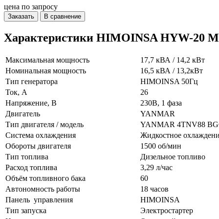
цена по запросу
Заказать
В сравнение
Характеристики HIMOINSA HYW-20 M
Максимальная мощность
17,7 кВА / 14,2 кВт
Номинальная мощность
16,5 кВА / 13,2кВт
Тип генератора
HIMOINSA 50Гц
Ток, А
26
Напряжение, В
230В, 1 фаза
Двигатель
YANMAR
Тип двигателя / модель
YANMAR 4TNV88 B
Система охлаждения
Жидкостное охлажден
Обороты двигателя
1500 об/мин
Тип топлива
Дизельное топливо
Расход топлива
3,29 л/час
Объём топливного бака
60
Автономность работы
18 часов
Панель управления
HIMOINSA
Тип запуска
Электростартер