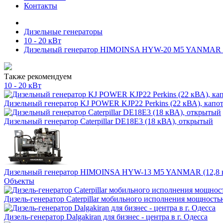
Контакты
Дизельные генераторы
10 - 20 кВт
Дизельный генератор HIMOINSA HYW-20 M5 YANMAR (1
Также рекомендуем
10 - 20 кВт
Дизельный генератор KJ POWER KJP22 Perkins (22 кВА), капо
Дизельный генератор Caterpillar DE18E3 (18 кВА), открытый
Дизельный генератор HIMOINSA HYW-13 M5 YANMAR (12,8 
Объекты
Дизель-генератор Caterpillar мобильного исполнения мощность
Дизель-генератор Dalgakiran для бизнес - центра в г. Одесса