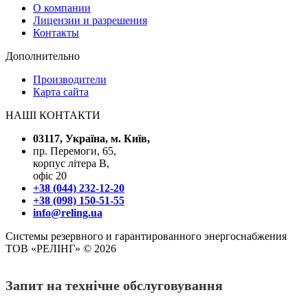
О компании
Лицензии и разрешения
Контакты
Дополнительно
Производители
Карта сайта
НАШІ КОНТАКТИ
03117, Україна, м. Київ,
пр. Перемоги, 65,
корпус літера В,
офіс 20
+38 (044) 232-12-20
+38 (098) 150-51-55
info@reling.ua
Системы резервного и гарантированного энергоснабжения
ТОВ «РЕЛІНГ» © 2026
Запит на технічне обслуговування