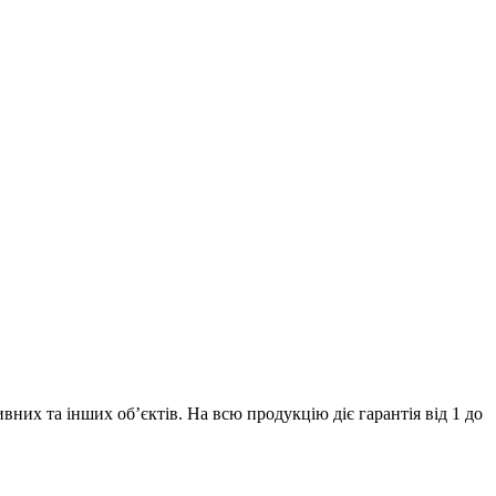
их та інших об’єктів. На всю продукцію діє гарантія від 1 до