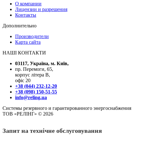
О компании
Лицензии и разрешения
Контакты
Дополнительно
Производители
Карта сайта
НАШІ КОНТАКТИ
03117, Україна, м. Київ,
пр. Перемоги, 65,
корпус літера В,
офіс 20
+38 (044) 232-12-20
+38 (098) 150-51-55
info@reling.ua
Системы резервного и гарантированного энергоснабжения
ТОВ «РЕЛІНГ» © 2026
Запит на технічне обслуговування