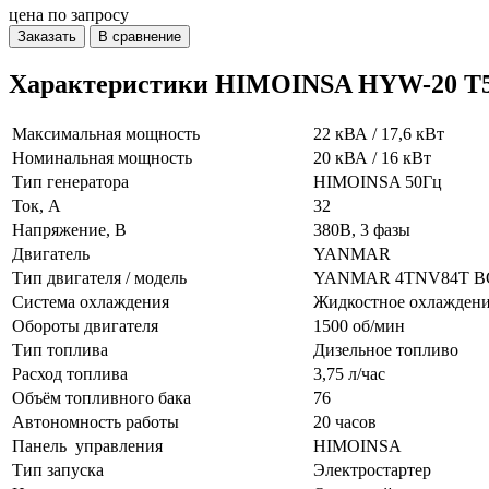
цена по запросу
Заказать
В сравнение
Характеристики HIMOINSA HYW-20 T
Максимальная мощность
22 кВА / 17,6 кВт
Номинальная мощность
20 кВА / 16 кВт
Тип генератора
HIMOINSA 50Гц
Ток, А
32
Напряжение, В
380В, 3 фазы
Двигатель
YANMAR
Тип двигателя / модель
YANMAR 4TNV84T BG
Система охлаждения
Жидкостное охлажден
Обороты двигателя
1500 об/мин
Тип топлива
Дизельное топливо
Расход топлива
3,75 л/час
Объём топливного бака
76
Автономность работы
20 часов
Панель управления
HIMOINSA
Тип запуска
Электростартер