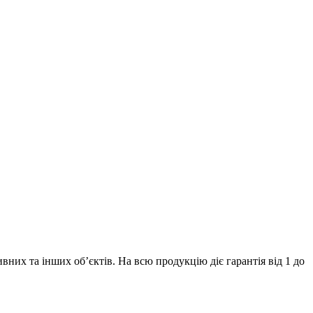
их та інших об’єктів. На всю продукцію діє гарантія від 1 до