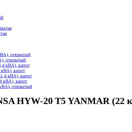
ытая
А), открытый
кВА), капот
 кВА), капот
NSA HYW-20 T5 YANMAR (22 к