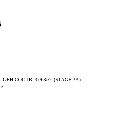
5
GEH СООТВ. 97/68/EC(STAGE 3A)
ие