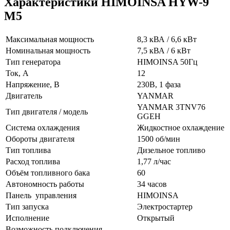
Характеристики HIMOINSA HYW-9
M5
Максимальная мощность
8,3 кВА / 6,6 кВт
Номинальная мощность
7,5 кВА / 6 кВт
Тип генератора
HIMOINSA 50Гц
Ток, А
12
Напряжение, В
230В, 1 фаза
Двигатель
YANMAR
YANMAR 3TNV76
Тип двигателя / модель
GGEH
Система охлаждения
Жидкостное охлаждение
Обороты двигателя
1500 об/мин
Тип топлива
Дизельное топливо
Расход топлива
1,77 л/час
Объём топливного бака
60
Автономность работы
34 часов
Панель управления
HIMOINSA
Тип запуска
Электростартер
Исполнение
Открытый
Возможность подключения