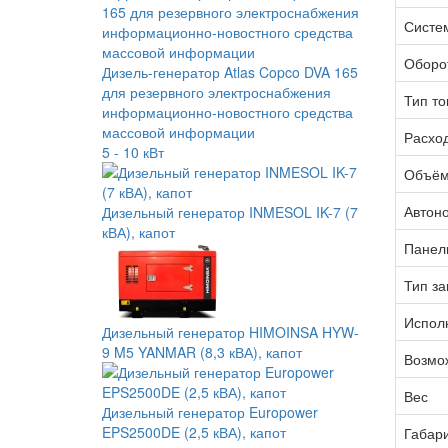
Систе
Оборо
Дизель-генератор Atlas Copco DVA 165
для резервного электроснабжения
Тип то
информационно-новостного средства
массовой информации
Расхо
5 - 10 кВт
Объём
Автон
Дизельный генератор INMESOL IK-7 (7
кВА), капот
Панел
Тип за
Испол
Дизельный генератор HIMOINSA HYW-
9 M5 YANMAR (8,3 кВА), капот
Возмо
Вес
Дизельный генератор Europower
EPS2500DE (2,5 кВА), капот
Габар