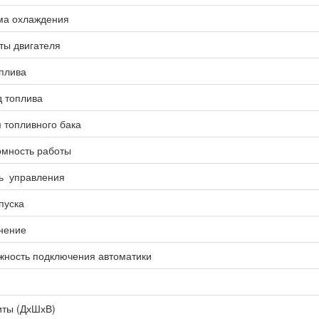
ма охлаждения
ты двигателя
плива
д топлива
 топливного бака
омность работы
ь управления
пуска
нение
жность подключения автоматики
иты (ДхШхВ)