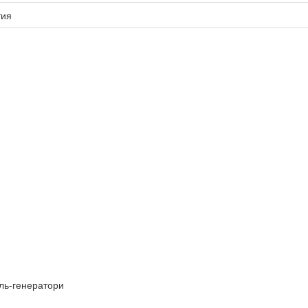
тия
ель-генератори