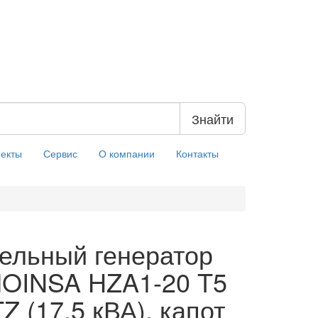
Знайти
екты
Сервис
О компании
Контакты
ельный генератор
OINSA HZA1-20 T5
Z (17,5 кВА), капот