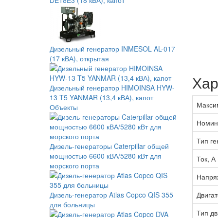
DE18E3 (18 кВА), капот
Дизельный генератор INMESOL AL-017
(17 кВА), открытая
Хар
Дизельный генератор HIMOINSA HYW-
13 T5 YANMAR (13,4 кВА), капот
Макси
Объекты
Номин
Тип ге
Дизель-генераторы Caterpillar общей
мощностью 6600 кВА/5280 кВт для
Ток, А
морского порта
Напря
Двигат
Дизель-генератор Atlas Copco QIS 355
для больницы
Тип дв