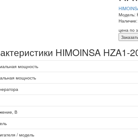
HIMOINSA
Модель: 
Наличие:
цена по 
Заказат
актеристики HIMOINSA HZA1-2
мальная мощность
альная мощность
нератора
жение, В
ель
игателя / модель