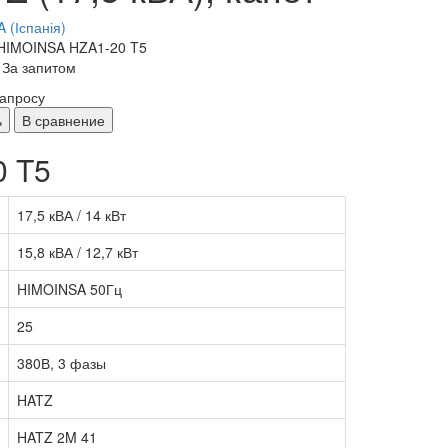
 (Іспанія)
HIMOINSA HZA1-20 T5
 За запитом
запросу
ь
В сравнение
0 T5
17,5 кВА / 14 кВт
15,8 кВА / 12,7 кВт
HIMOINSA 50Гц
25
380В, 3 фазы
HATZ
HATZ 2M 41