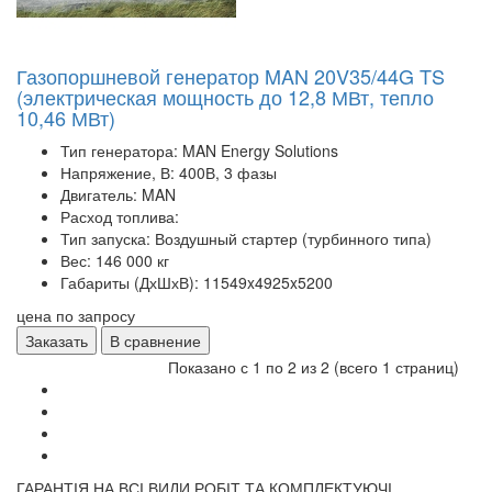
Газопоршневой генератор MAN 20V35/44G TS
(электрическая мощность до 12,8 МВт, тепло
10,46 МВт)
Тип генератора:
MAN Energy Solutions
Напряжение, В:
400В, 3 фазы
Двигатель:
MAN
Расход топлива:
Тип запуска:
Воздушный стартер (турбинного типа)
Вес:
146 000 кг
Габариты (ДхШхВ):
11549x4925x5200
цена по запросу
Заказать
В сравнение
Показано с 1 по 2 из 2 (всего 1 страниц)
ГАРАНТІЯ НА ВСІ ВИДИ РОБІТ ТА КОМПЛЕКТУЮЧІ