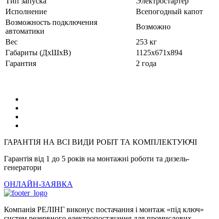
Тип запуска
Электростартер
Исполнение
Всепогодный капот
Возможность подключения
Возможно
автоматики
Вес
253 кг
Габариты (ДхШхВ)
1125x671x894
Гарантия
2 года
ГАРАНТІЯ НА ВСІ ВИДИ РОБІТ ТА КОМПЛЕКТУЮЧІ
Гарантія від 1 до 5 років на монтажні роботи та дизель-
генератори
ОНЛАЙН-ЗАЯВКА
Компанія РЕЛІНГ виконує постачання і монтаж «під ключ»
систем резервного електропостачання для промислових,