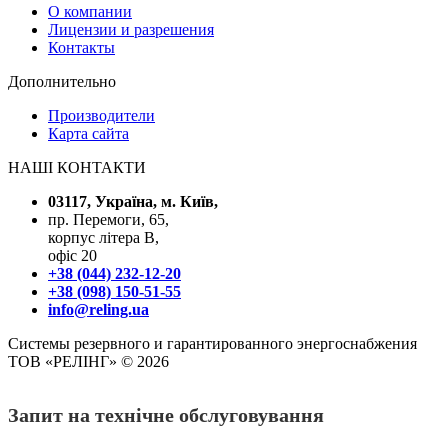
О компании
Лицензии и разрешения
Контакты
Дополнительно
Производители
Карта сайта
НАШІ КОНТАКТИ
03117, Україна, м. Київ,
пр. Перемоги, 65,
корпус літера В,
офіс 20
+38 (044) 232-12-20
+38 (098) 150-51-55
info@reling.ua
Системы резервного и гарантированного энергоснабжения
ТОВ «РЕЛІНГ» © 2026
Запит на технічне обслуговування