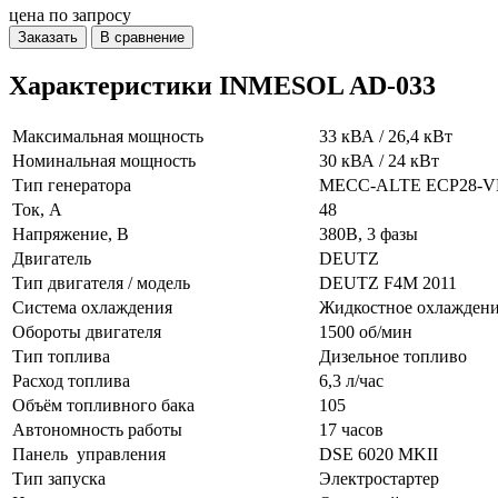
цена по запросу
Заказать
В сравнение
Характеристики INMESOL AD-033
Максимальная мощность
33 кВА / 26,4 кВт
Номинальная мощность
30 кВА / 24 кВт
Тип генератора
MECC-ALTE ECP28-VL 
Ток, А
48
Напряжение, В
380В, 3 фазы
Двигатель
DEUTZ
Тип двигателя / модель
DEUTZ F4M 2011
Система охлаждения
Жидкостное охлажден
Обороты двигателя
1500 об/мин
Тип топлива
Дизельное топливо
Расход топлива
6,3 л/час
Объём топливного бака
105
Автономность работы
17 часов
Панель управления
DSE 6020 MKII
Тип запуска
Электростартер