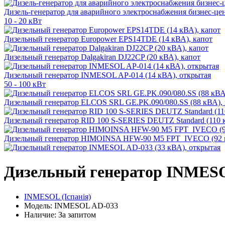
Дизель-генератор для аварийного электроснабжения бизнес-це
10 - 20 кВт
Дизельный генератор Europower EPS14TDE (14 кВА), капот
Дизельный генератор Dalgakiran DJ22CP (20 кВА), капот
Дизельный генератор INMESOL AP-014 (14 кВА), открытая
50 - 100 кВт
Дизельный генератор ELCOS SRL GE.PK.090/080.SS (88 кВА), 
Дизельный генератор RID 100 S-SERIES DEUTZ Standard (110 
Дизельный генератор HIMOINSA HFW-90 M5 FPT_IVECO (92 к
Дизельный генератор INMESO
INMESOL (Іспанія)
Модель: INMESOL AD-033
Наличие: За запитом