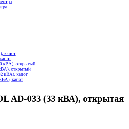
нтра
капот
кВА), открытый
ВА), капот
L AD-033 (33 кВА), открытая