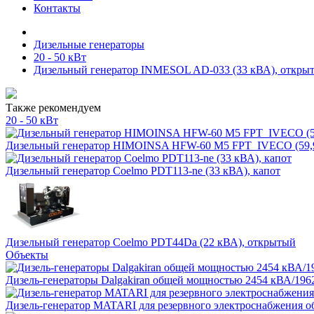
Контакты
Дизельные генераторы
20 - 50 кВт
Дизельный генератор INMESOL AD-033 (33 кВА), открыт
Также рекомендуем
20 - 50 кВт
Дизельный генератор HIMOINSA HFW-60 M5 FPT_IVECO (59,9
Дизельный генератор Coelmo PDT113-ne (33 кВА), капот
Дизельный генератор Coelmo PDT44Da (22 кВА), открытый
Объекты
Дизель-генераторы Dalgakiran общей мощностью 2454 кВА/1962
Дизель-генератор MATARI для резервного электроснабжения о