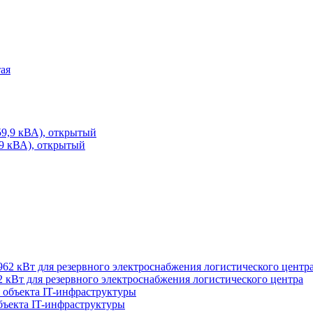
ая
 кВА), открытый
 кВт для резервного электроснабжения логистического центра
бъекта IT-инфраструктуры