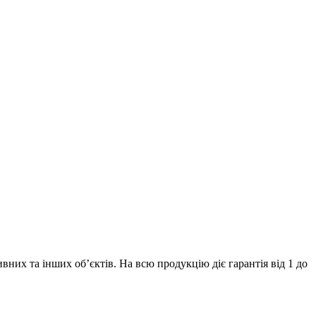
их та інших об’єктів. На всю продукцію діє гарантія від 1 до