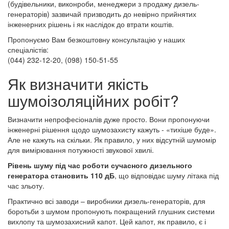
(будівельники, виконроби, менеджери з продажу дизель-
генераторів) зазвичай призводить до невірно прийнятих
інженерних рішень і як наслідок до втрати коштів.
Пропонуємо Вам безкоштовну консультацію у наших
спеціалістів:
(044) 232-12-20, (098) 150-51-55
Як визначити якість
шумоізоляційних робіт?
Визначити непрофесіоналів дуже просто. Вони пропонуючи
інженерні рішення щодо шумозахисту кажуть - «тихіше буде».
Але не кажуть на скільки. Як правило, у них відсутній шумомір
для вимірювання потужності звукової хвилі.
Рівень шуму під час роботи сучасного дизельного
генератора становить 110 дБ
, що відповідає шуму літака під
час зльоту.
Практично всі заводи – виробники дизель-генераторів, для
боротьби з шумом пропонують покращений глушник системи
вихлопу та шумозахисний капот. Цей капот, як правило, є і