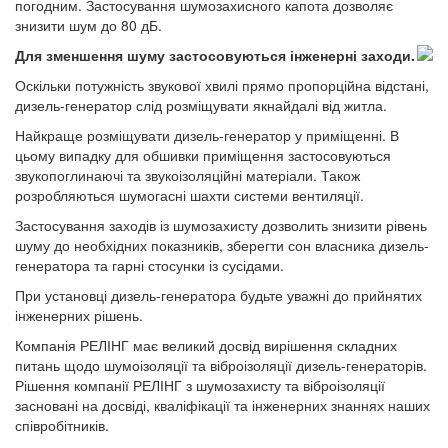
погодним. Застосування шумозахисного капота дозволяє
знизити шум до 80 дБ.
Для зменшення шуму застосовуються інженерні заходи.
Оскільки потужність звукової хвилі прямо пропорційна відстані,
дизель-генератор слід розміщувати якнайдалі від житла.
Найкраще розміщувати дизель-генератор у приміщенні. В
цьому випадку для обшивки приміщення застосовуються
звукопоглинаючі та звукоізоляційні матеріали. Також
розробляються шумогасні шахти системи вентиляції.
Застосування заходів із шумозахисту дозволить знизити рівень
шуму до необхідних показників, зберегти сон власника дизель-
генератора та гарні стосунки із сусідами.
При установці дизель-генератора будьте уважні до прийнятих
інженерних рішень.
Компанія РЕЛІНГ має великий досвід вирішення складних
питань щодо шумоізоляції та віброізоляції дизель-генераторів.
Рішення компанії РЕЛІНГ з шумозахисту та віброізоляції
засновані на досвіді, кваліфікації та інженерних знаннях наших
співробітників.