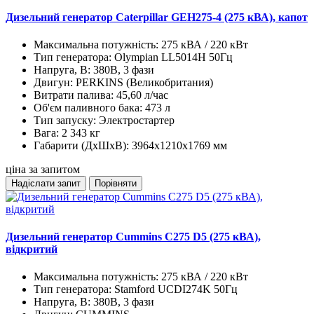
Дизельний генератор Caterpillar GEH275-4 (275 кВА), капот
Максимальна потужність:
275 кВА / 220 кВт
Тип генератора:
Olympian LL5014H 50Гц
Напруга, В:
380В, 3 фази
Двигун:
PERKINS (Великобритания)
Витрати палива:
45,60 л/час
Об'єм паливного бака:
473 л
Тип запуску:
Электростартер
Вага:
2 343 кг
Габарити (ДхШхВ):
3964х1210х1769 мм
ціна за запитом
Надіслати запит
Порівняти
Дизельний генератор Cummins C275 D5 (275 кВА),
відкритий
Максимальна потужність:
275 кВА / 220 кВт
Тип генератора:
Stamford UCDI274K 50Гц
Напруга, В:
380В, 3 фази