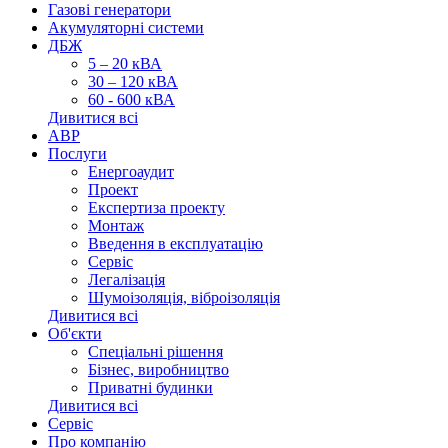
Газові генератори
Акумуляторні системи
ДБЖ
5 – 20 кВА
30 – 120 кВА
60 - 600 кВА
Дивитися всі
АВР
Послуги
Енергоаудит
Проект
Експертиза проекту
Монтаж
Введення в експлуатацію
Сервіс
Легалізація
Шумоізоляція, віброізоляція
Дивитися всі
Об'єкти
Спеціальні рішення
Бізнес, виробництво
Приватні будинки
Дивитися всі
Сервіс
Про компанію