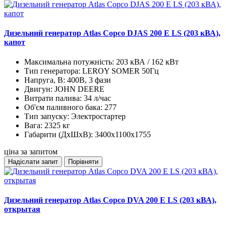
Дизельний генератор Atlas Copco DJAS 200 E LS (203 кВА),
капот
Максимальна потужність:
203 кВА / 162 кВт
Тип генератора:
LEROY SOMER 50Гц
Напруга, В:
400В, 3 фази
Двигун:
JOHN DEERE
Витрати палива:
34 л/час
Об'єм паливного бака:
277
Тип запуску:
Электростартер
Вага:
2325 кг
Габарити (ДхШхВ):
3400x1100x1755
ціна за запитом
Надіслати запит
Порівняти
Дизельний генератор Atlas Copco DVA 200 E LS (203 кВА),
открытая