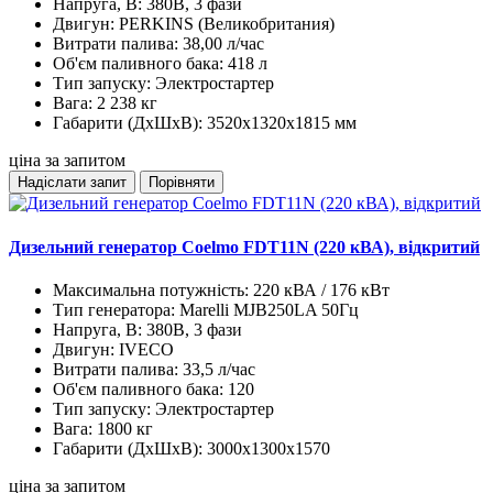
Напруга, В:
380В, 3 фази
Двигун:
PERKINS (Великобритания)
Витрати палива:
38,00 л/час
Об'єм паливного бака:
418 л
Тип запуску:
Электростартер
Вага:
2 238 кг
Габарити (ДхШхВ):
3520х1320х1815 мм
ціна за запитом
Надіслати запит
Порівняти
Дизельний генератор Coelmo FDT11N (220 кВА), відкритий
Максимальна потужність:
220 кВА / 176 кВт
Тип генератора:
Marelli MJB250LA 50Гц
Напруга, В:
380В, 3 фази
Двигун:
IVECO
Витрати палива:
33,5 л/час
Об'єм паливного бака:
120
Тип запуску:
Электростартер
Вага:
1800 кг
Габарити (ДхШхВ):
3000x1300x1570
ціна за запитом