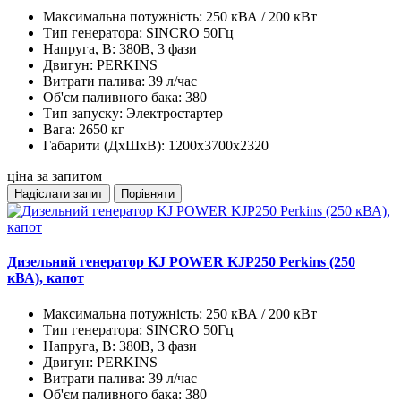
Максимальна потужність:
250 кВА / 200 кВт
Тип генератора:
SINCRO 50Гц
Напруга, В:
380В, 3 фази
Двигун:
PERKINS
Витрати палива:
39 л/час
Об'єм паливного бака:
380
Тип запуску:
Электростартер
Вага:
2650 кг
Габарити (ДхШхВ):
1200x3700x2320
ціна за запитом
Надіслати запит
Порівняти
Дизельний генератор KJ POWER KJP250 Perkins (250
кВА), капот
Максимальна потужність:
250 кВА / 200 кВт
Тип генератора:
SINCRO 50Гц
Напруга, В:
380В, 3 фази
Двигун:
PERKINS
Витрати палива:
39 л/час
Об'єм паливного бака:
380