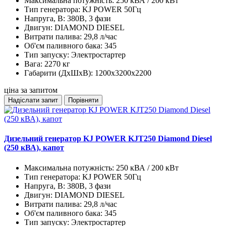
Максимальна потужність:
250 кВА / 200 кВт
Тип генератора:
KJ POWER 50Гц
Напруга, В:
380В, 3 фази
Двигун:
DIAMOND DIESEL
Витрати палива:
29,8 л/час
Об'єм паливного бака:
345
Тип запуску:
Электростартер
Вага:
2270 кг
Габарити (ДхШхВ):
1200x3200x2200
ціна за запитом
Надіслати запит
Порівняти
Дизельний генератор KJ POWER KJT250 Diamond Diesel
(250 кВА), капот
Максимальна потужність:
250 кВА / 200 кВт
Тип генератора:
KJ POWER 50Гц
Напруга, В:
380В, 3 фази
Двигун:
DIAMOND DIESEL
Витрати палива:
29,8 л/час
Об'єм паливного бака:
345
Тип запуску:
Электростартер