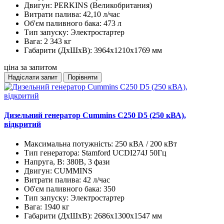
Двигун:
PERKINS (Великобритания)
Витрати палива:
42,10 л/час
Об'єм паливного бака:
473 л
Тип запуску:
Электростартер
Вага:
2 343 кг
Габарити (ДхШхВ):
3964х1210х1769 мм
ціна за запитом
Надіслати запит
Порівняти
Дизельний генератор Cummins C250 D5 (250 кВА),
відкритий
Максимальна потужність:
250 кВА / 200 кВт
Тип генератора:
Stamford UCDI274J 50Гц
Напруга, В:
380В, 3 фази
Двигун:
CUMMINS
Витрати палива:
42 л/час
Об'єм паливного бака:
350
Тип запуску:
Электростартер
Вага:
1940 кг
Габарити (ДхШхВ):
2686х1300х1547 мм