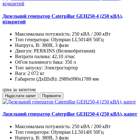
Дизельний генератор Caterpillar GEH250-4 (250 кВА),
відкритий
Максимальна потужність:
250 кВА / 200 кВт
Тип генератора:
Olympian LL5014H 50Гц
Напруга, В:
380В, 3 фази
Двигун:
PERKINS (Великобритания)
Витрати палива:
42,10 л/час
Об'єм паливного бака:
350 л
Тип запуску:
Электростартер
Вага:
2 072 кг
Габарити (ДхШхВ):
2989х990х1789 мм
ціна за запитом
Надіслати запит
Порівняти
Дизельний генератор Caterpillar GEH250-4 (250 кВА), капот
Максимальна потужність:
250 кВА / 200 кВт
Тип генератора:
Olympian LL5014H 50Гц
Напруга, В:
380В, 3 фази