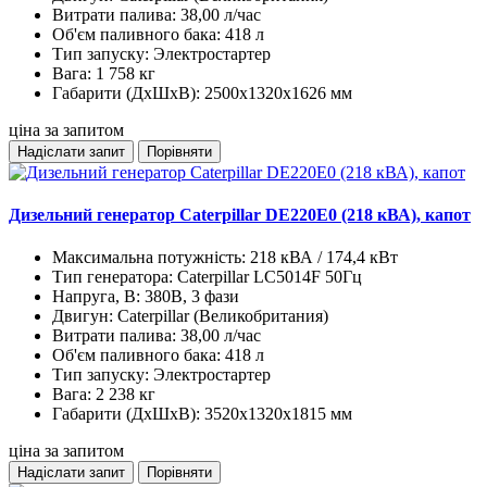
Витрати палива:
38,00 л/час
Об'єм паливного бака:
418 л
Тип запуску:
Электростартер
Вага:
1 758 кг
Габарити (ДхШхВ):
2500х1320х1626 мм
ціна за запитом
Надіслати запит
Порівняти
Дизельний генератор Caterpillar DE220E0 (218 кВА), капот
Максимальна потужність:
218 кВА / 174,4 кВт
Тип генератора:
Caterpillar LC5014F 50Гц
Напруга, В:
380В, 3 фази
Двигун:
Caterpillar (Великобритания)
Витрати палива:
38,00 л/час
Об'єм паливного бака:
418 л
Тип запуску:
Электростартер
Вага:
2 238 кг
Габарити (ДхШхВ):
3520х1320х1815 мм
ціна за запитом
Надіслати запит
Порівняти