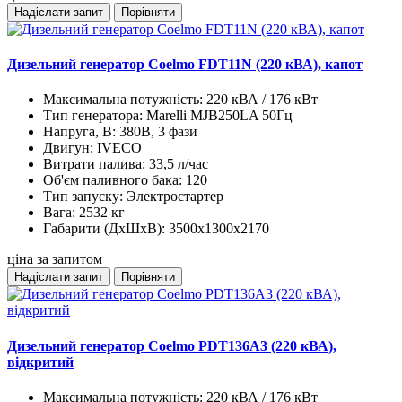
Надіслати запит
Порівняти
Дизельний генератор Coelmo FDT11N (220 кВА), капот
Максимальна потужність:
220 кВА / 176 кВт
Тип генератора:
Marelli MJB250LA 50Гц
Напруга, В:
380В, 3 фази
Двигун:
IVECO
Витрати палива:
33,5 л/час
Об'єм паливного бака:
120
Тип запуску:
Электростартер
Вага:
2532 кг
Габарити (ДхШхВ):
3500x1300x2170
ціна за запитом
Надіслати запит
Порівняти
Дизельний генератор Coelmo PDT136A3 (220 кВА),
відкритий
Максимальна потужність:
220 кВА / 176 кВт