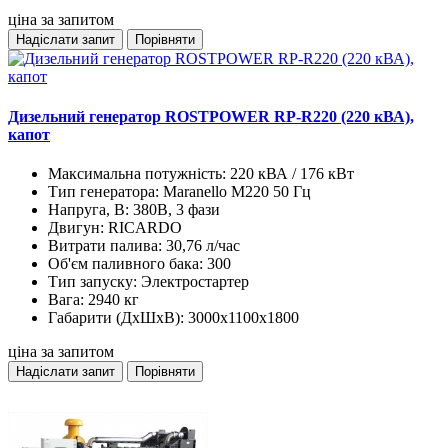
ціна за запитом
Надіслати запит
Порівняти
Дизельний генератор ROSTPOWER RP-R220 (220 кВА),
капот
Максимальна потужність:
220 кВА / 176 кВт
Тип генератора:
Maranello M220 50 Гц
Напруга, В:
380В, 3 фази
Двигун:
RICARDO
Витрати палива:
30,76 л/час
Об'єм паливного бака:
300
Тип запуску:
Электростартер
Вага:
2940 кг
Габарити (ДхШхВ):
3000х1100х1800
ціна за запитом
Надіслати запит
Порівняти