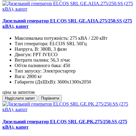
Дизельний генератор ELCOS SRL GE.AI3A.275/250.SS (275
кВА), капот
Максимальна потужність:
275 кВА / 220 кВт
Тип генератора:
ELCOS SRL 50Гц
Напруга, В:
380В, 3 фази
Двигун:
FPT IVECO
Витрати палива:
56,3 л/час
Об'єм паливного бака:
450
Тип запуску:
Электростартер
Вага:
2800 кг
Габарити (ДхШхВ):
3600x1300x2050
ціна за запитом
Надіслати запит
Порівняти
Дизельний генератор ELCOS SRL GE.PK.275/250.SS (275
кВА), капот