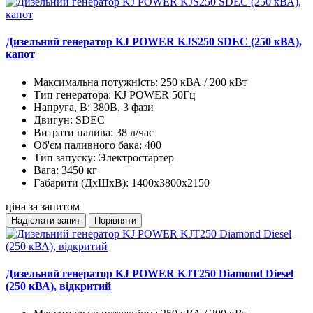
Дизельний генератор KJ POWER KJS250 SDEC (250 кВА),
капот
Максимальна потужність:
250 кВА / 200 кВт
Тип генератора:
KJ POWER 50Гц
Напруга, В:
380В, 3 фази
Двигун:
SDEC
Витрати палива:
38 л/час
Об'єм паливного бака:
400
Тип запуску:
Электростартер
Вага:
3450 кг
Габарити (ДхШхВ):
1400x3800x2150
ціна за запитом
Надіслати запит
Порівняти
Дизельний генератор KJ POWER KJT250 Diamond Diesel
(250 кВА), відкритий