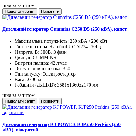
ціна за запитом
Надіслати запит
Порівняти
Дизельний генератор Cummins C250 D5 (250 кВА), капот
Максимальна потужність:
250 кВА / 200 кВт
Тип генератора:
Stamford UCDI274J 50Гц
Напруга, В:
380В, 3 фази
Двигун:
CUMMINS
Витрати палива:
42 л/час
Об'єм паливного бака:
350
Тип запуску:
Электростартер
Вага:
2700 кг
Габарити (ДхШхВ):
3581х1360х2170 мм
ціна за запитом
Надіслати запит
Порівняти
Дизельний генератор KJ POWER KJP250 Perkins (250
кВА), відкритий