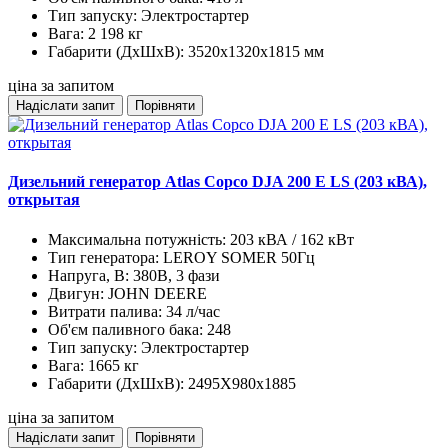
Тип запуску:
Электростартер
Вага:
2 198 кг
Габарити (ДхШхВ):
3520х1320х1815 мм
ціна за запитом
Надіслати запит
Порівняти
Дизельний генератор Atlas Copco DJA 200 E LS (203 кВА),
открытая
Максимальна потужність:
203 кВА / 162 кВт
Тип генератора:
LEROY SOMER 50Гц
Напруга, В:
380В, 3 фази
Двигун:
JOHN DEERE
Витрати палива:
34 л/час
Об'єм паливного бака:
248
Тип запуску:
Электростартер
Вага:
1665 кг
Габарити (ДхШхВ):
2495X980x1885
ціна за запитом
Надіслати запит
Порівняти