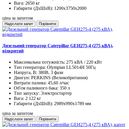
Вага:
2650 кг
Габарити (ДхШхВ):
1200x3750x2000
ціна за запитом
Надіслати запит
Порівняти
Дизельний генератор Caterpillar GEH275-4 (275 кВА),
відкритий
Максимальна потужність:
275 кВА / 220 кВт
Тип генератора:
Olympian LL5014H 50Гц
Напруга, В:
380В, 3 фази
Двигун:
PERKINS (Великобритания)
Витрати палива:
45,60 л/час
Об'єм паливного бака:
350 л
Тип запуску:
Электростартер
Вага:
2 122 кг
Габарити (ДхШхВ):
2989х990х1789 мм
ціна за запитом
Надіслати запит
Порівняти