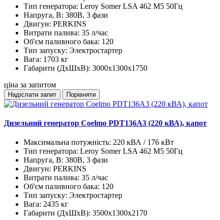
Тип генератора:
Leroy Somer LSA 462 M5 50Гц
Напруга, В:
380В, 3 фази
Двигун:
PERKINS
Витрати палива:
35 л/час
Об'єм паливного бака:
120
Тип запуску:
Электростартер
Вага:
1703 кг
Габарити (ДхШхВ):
3000x1300x1750
ціна за запитом
Надіслати запит
Порівняти
Дизельний генератор Coelmo PDT136A3 (220 кВА), капот
Максимальна потужність:
220 кВА / 176 кВт
Тип генератора:
Leroy Somer LSA 462 M5 50Гц
Напруга, В:
380В, 3 фази
Двигун:
PERKINS
Витрати палива:
35 л/час
Об'єм паливного бака:
120
Тип запуску:
Электростартер
Вага:
2435 кг
Габарити (ДхШхВ):
3500x1300x2170