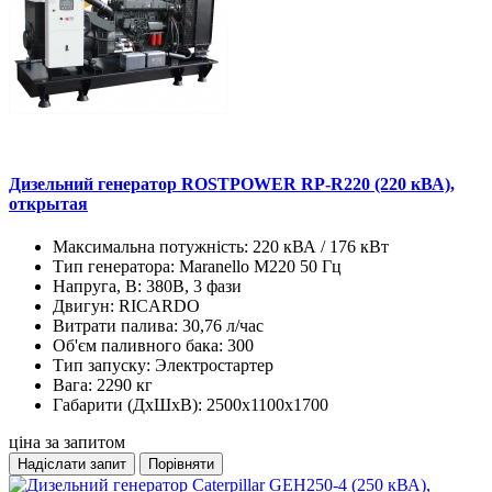
Дизельний генератор ROSTPOWER RP-R220 (220 кВА),
открытая
Максимальна потужність:
220 кВА / 176 кВт
Тип генератора:
Maranello M220 50 Гц
Напруга, В:
380В, 3 фази
Двигун:
RICARDO
Витрати палива:
30,76 л/час
Об'єм паливного бака:
300
Тип запуску:
Электростартер
Вага:
2290 кг
Габарити (ДхШхВ):
2500х1100х1700
ціна за запитом
Надіслати запит
Порівняти