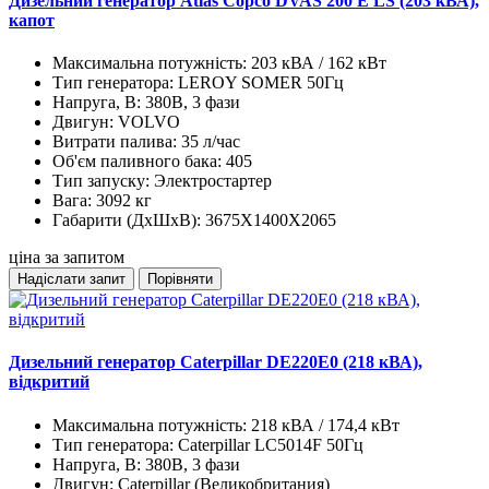
Дизельний генератор Atlas Copco DVAS 200 E LS (203 кВА),
капот
Максимальна потужність:
203 кВА / 162 кВт
Тип генератора:
LEROY SOMER 50Гц
Напруга, В:
380В, 3 фази
Двигун:
VOLVO
Витрати палива:
35 л/час
Об'єм паливного бака:
405
Тип запуску:
Электростартер
Вага:
3092 кг
Габарити (ДхШхВ):
3675X1400X2065
ціна за запитом
Надіслати запит
Порівняти
Дизельний генератор Caterpillar DE220E0 (218 кВА),
відкритий
Максимальна потужність:
218 кВА / 174,4 кВт
Тип генератора:
Caterpillar LC5014F 50Гц
Напруга, В:
380В, 3 фази
Двигун:
Caterpillar (Великобритания)