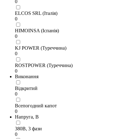
0
ELCOS SRL (Італія)
0
HIMOINSA (Іспанія)
0
KJ POWER (Туреччина)
0
ROSTPOWER (Туреччина)
0
Виконання
Відкритий
0
Всепогодний капот
0
Напруга, В
380В, 3 фази
0