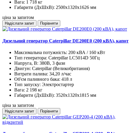
Вага:
1 718 кг
Габарити (ДхШхВ):
2500х1320х1626 мм
ціна за запитом
Надіслати запит
Порівняти
Дизельний генератор Caterpillar DE200E0 (200 кВА), капот
Максимальна потужність:
200 кВА / 160 кВт
Тип генератора:
Caterpillar LC5014D 50Гц
Напруга, В:
380В, 3 фази
Двигун:
Caterpillar (Великобритания)
Витрати палива:
34,20 л/час
Об'єм паливного бака:
418 л
Тип запуску:
Электростартер
Вага:
2 198 кг
Габарити (ДхШхВ):
3520х1320х1815 мм
ціна за запитом
Надіслати запит
Порівняти