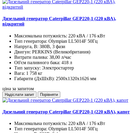
Дизельний генератор Caterpillar GEP220-1 (220 кВА),
відкритий
Максимальна потужність:
220 кВА / 176 кВт
Тип генератора:
Olympian LL5014F 50Гц
Напруга, В:
380В, 3 фази
Двигун:
PERKINS (Великобритания)
Витрати палива:
38,00 л/час
Об'єм паливного бака:
418 л
Тип запуску:
Электростартер
Вага:
1 758 кг
Габарити (ДхШхВ):
2500х1320х1626 мм
ціна за запитом
Надіслати запит
Порівняти
Дизельний генератор Caterpillar GEP220-1 (220 кВА), капот
Максимальна потужність:
220 кВА / 176 кВт
Тип генератора:
Olympian LL5014F 50Гц