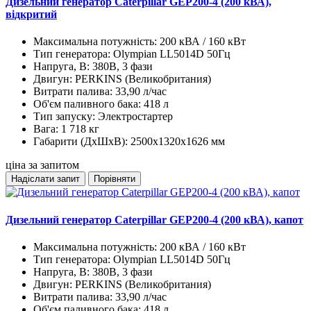
Дизельний генератор Caterpillar GEP200-4 (200 кВА),
відкритий
Максимальна потужність:
200 кВА / 160 кВт
Тип генератора:
Olympian LL5014D 50Гц
Напруга, В:
380В, 3 фази
Двигун:
PERKINS (Великобритания)
Витрати палива:
33,90 л/час
Об'єм паливного бака:
418 л
Тип запуску:
Электростартер
Вага:
1 718 кг
Габарити (ДхШхВ):
2500х1320х1626 мм
ціна за запитом
Надіслати запит
Порівняти
Дизельний генератор Caterpillar GEP200-4 (200 кВА), капот
Максимальна потужність:
200 кВА / 160 кВт
Тип генератора:
Olympian LL5014D 50Гц
Напруга, В:
380В, 3 фази
Двигун:
PERKINS (Великобритания)
Витрати палива:
33,90 л/час
Об'єм паливного бака:
418 л