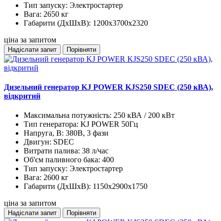
Тип запуску:
Электростартер
Вага:
2650 кг
Габарити (ДхШхВ):
1200x3700x2320
ціна за запитом
Надіслати запит
Порівняти
Дизельний генератор KJ POWER KJS250 SDEC (250 кВА),
відкритий
Максимальна потужність:
250 кВА / 200 кВт
Тип генератора:
KJ POWER 50Гц
Напруга, В:
380В, 3 фази
Двигун:
SDEC
Витрати палива:
38 л/час
Об'єм паливного бака:
400
Тип запуску:
Электростартер
Вага:
2600 кг
Габарити (ДхШхВ):
1150x2900x1750
ціна за запитом
Надіслати запит
Порівняти