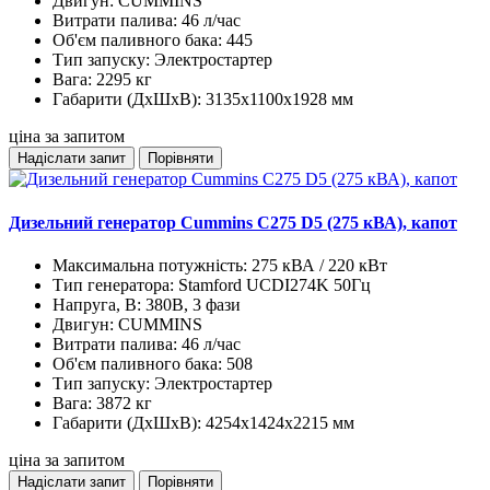
Двигун:
CUMMINS
Витрати палива:
46 л/час
Об'єм паливного бака:
445
Тип запуску:
Электростартер
Вага:
2295 кг
Габарити (ДхШхВ):
3135х1100х1928 мм
ціна за запитом
Надіслати запит
Порівняти
Дизельний генератор Cummins C275 D5 (275 кВА), капот
Максимальна потужність:
275 кВА / 220 кВт
Тип генератора:
Stamford UCDI274K 50Гц
Напруга, В:
380В, 3 фази
Двигун:
CUMMINS
Витрати палива:
46 л/час
Об'єм паливного бака:
508
Тип запуску:
Электростартер
Вага:
3872 кг
Габарити (ДхШхВ):
4254х1424х2215 мм
ціна за запитом
Надіслати запит
Порівняти