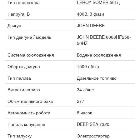
Тип генератора
LEROY SOMER 50Гц
Напруга, В
400В, 3 фази
Двигун
JOHN DEERE
Тип двигуна / модель
JOHN DEERE 6068HF258-
50HZ
Система охолодження
Водяне охолодження
Оберти двигуна
1500 об/хв
Тип палива
Дизельное топливо
Витрати палива
34 л/час
Об'єм паливного бака
277
Автономність роботи
8 часов
Панель керування
DEEP SEA 7320
Тип запуску
Электростартер