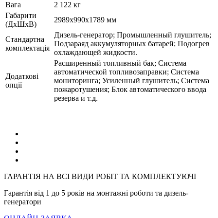
Вага
2 122 кг
Габарити
2989х990х1789 мм
(ДхШхВ)
Дизель-генератор; Промышленный глушитель;
Стандартна
Подзараяд аккумуляторных батарей; Подогрев
комплектація
охлаждающей жидкости.
Расширенный топливный бак; Система
автоматической топливозаправки; Система
Додаткові
мониторинга; Усиленный глушитель; Система
опції
пожаротушения; Блок автоматического ввода
резерва и т.д.
ГАРАНТІЯ НА ВСІ ВИДИ РОБІТ ТА КОМПЛЕКТУЮЧІ
Гарантія від 1 до 5 років на монтажні роботи та дизель-
генератори