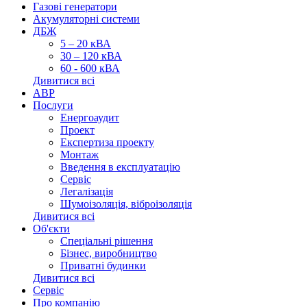
Газові генератори
Акумуляторні системи
ДБЖ
5 – 20 кВА
30 – 120 кВА
60 - 600 кВА
Дивитися всі
АВР
Послуги
Енергоаудит
Проект
Експертиза проекту
Монтаж
Введення в експлуатацію
Сервіс
Легалізація
Шумоізоляція, віброізоляція
Дивитися всі
Об'єкти
Спеціальні рішення
Бізнес, виробництво
Приватні будинки
Дивитися всі
Сервіс
Про компанію