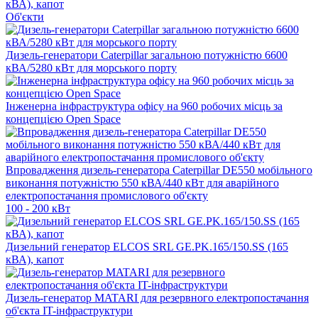
кВА), капот
Об'єкти
Дизель-генератори Caterpillar загальною потужністю 6600
кВА/5280 кВт для морського порту
Інженерна інфраструктура офісу на 960 робочих місць за
концепцією Open Space
Впровадження дизель-генератора Caterpillar DE550 мобільного
виконання потужністю 550 кВА/440 кВт для аварійного
електропостачання промислового об'єкту
100 - 200 кВт
Дизельний генератор ELCOS SRL GE.PK.165/150.SS (165
кВА), капот
Дизель-генератор MATARI для резервного електропостачання
об'єкта IT-інфраструктури