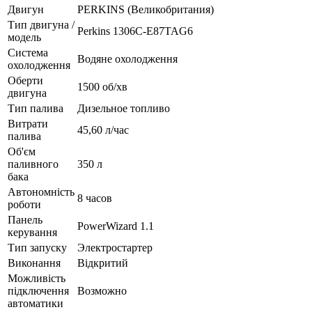
Двигун
PERKINS (Великобритания)
Тип двигуна /
Perkins 1306C-E87TAG6
модель
Система
Водяне охолодження
охолодження
Оберти
1500 об/хв
двигуна
Тип палива
Дизельное топливо
Витрати
45,60 л/час
палива
Об'єм
паливного
350 л
бака
Автономність
8 часов
роботи
Панель
PowerWizard 1.1
керування
Тип запуску
Электростартер
Виконання
Відкритий
Можливість
підключення
Возможно
автоматики