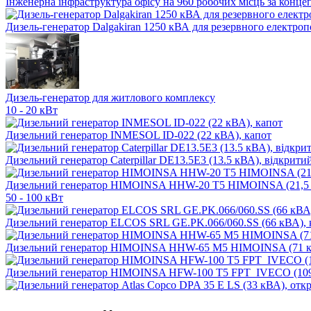
Інженерна інфраструктура офісу на 960 робочих місць за конце
Дизель-генератор Dalgakiran 1250 кВА для резервного електропо
Дизель-генератор для житлового комплексу
10 - 20 кВт
Дизельний генератор INMESOL ID-022 (22 кВА), капот
Дизельний генератор Caterpillar DE13.5E3 (13.5 кВА), відкрити
Дизельний генератор HIMOINSA HHW-20 T5 HIMOINSA (21,5 
50 - 100 кВт
Дизельний генератор ELCOS SRL GE.PK.066/060.SS (66 кВА), 
Дизельний генератор HIMOINSA HHW-65 M5 HIMOINSA (71 к
Дизельний генератор HIMOINSA HFW-100 T5 FPT_IVECO (109,