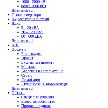
1000 - 2000 кВт
более 2000 кВт
Дивитися всі
Газові генератори
Акумуляторні системи
ДБЖ
5 – 20 кВА
30 – 120 кВА
60 - 600 кВА
Дивитися всі
АВР
Послуги
Енергоаудит
Проект
Експертиза проекту
Монтаж
Введення в експлуатацію
Сервіс
Легалізація
Шумоізоляція, віброізоляція
Дивитися всі
Об'єкти
Спеціальні рішення
Бізнес, виробництво
Приватні будинки