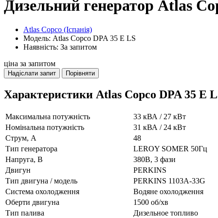
Дизельний генератор Atlas Co
Atlas Copco (Іспанія)
Модель: Atlas Copco DPA 35 E LS
Наявність: За запитом
ціна за запитом
Надіслати запит
Порівняти
Характеристики Atlas Copco DPA 35 E 
Максимальна потужність
33 кВА / 27 кВт
Номінальна потужність
31 кВА / 24 кВт
Струм, А
48
Тип генератора
LEROY SOMER 50Гц
Напруга, В
380В, 3 фази
Двигун
PERKINS
Тип двигуна / модель
PERKINS 1103A-33G
Система охолодження
Водяне охолодження
Оберти двигуна
1500 об/хв
Тип палива
Дизельное топливо