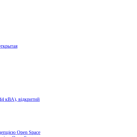
открытая
44 кВА), відкритий