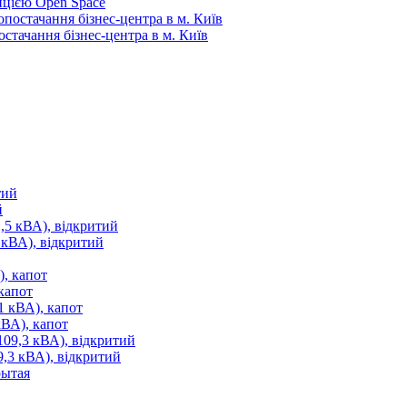
пцією Open Space
стачання бізнес-центра в м. Київ
й
кВА), відкритий
капот
ВА), капот
3 кВА), відкритий