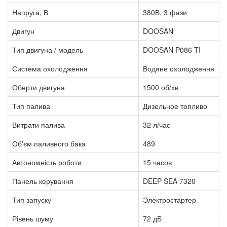
Напруга, В
380В, 3 фази
Двигун
DOOSAN
Тип двигуна / модель
DOOSAN P086 TI
Система охолодження
Водяне охолодження
Оберти двигуна
1500 об/хв
Тип палива
Дизельное топливо
Витрати палива
32 л/час
Об'єм паливного бака
489
Автономність роботи
15 часов
Панель керування
DEEP SEA 7320
Тип запуску
Электростартер
Рівень шуму
72 дБ