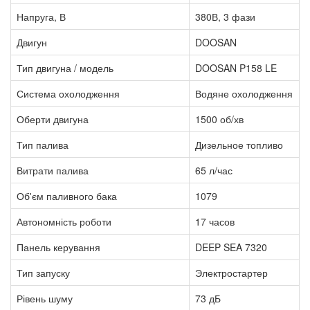
Напруга, В
380В, 3 фази
Двигун
DOOSAN
Тип двигуна / модель
DOOSAN P158 LE
Система охолодження
Водяне охолодження
Оберти двигуна
1500 об/хв
Тип палива
Дизельное топливо
Витрати палива
65 л/час
Об'єм паливного бака
1079
Автономність роботи
17 часов
Панель керування
DEEP SEA 7320
Тип запуску
Электростартер
Рівень шуму
73 дБ