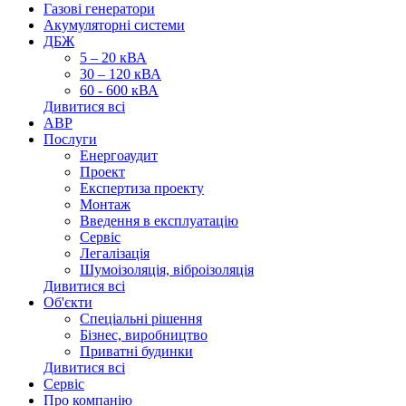
Газові генератори
Акумуляторні системи
ДБЖ
5 – 20 кВА
30 – 120 кВА
60 - 600 кВА
Дивитися всі
АВР
Послуги
Енергоаудит
Проект
Експертиза проекту
Монтаж
Введення в експлуатацію
Сервіс
Легалізація
Шумоізоляція, віброізоляція
Дивитися всі
Об'єкти
Спеціальні рішення
Бізнес, виробництво
Приватні будинки
Дивитися всі
Сервіс
Про компанію