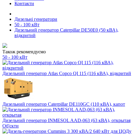
Контакти
Дизельні генератори
50 - 100 кВт
Дизельний генератор Caterpillar DE50E0 (50 кВА),
відкритий
Також рекомендуємо
50 - 100 кВт
Дизельний генератор Atlas Copco QI 115 (116 кВА), відкритий
Дизельний генератор Caterpillar DE110GC (110 кВА), капот
Дизельний генератор INMESOL AAD-063 (63 кВА), открытая
Об'єкти