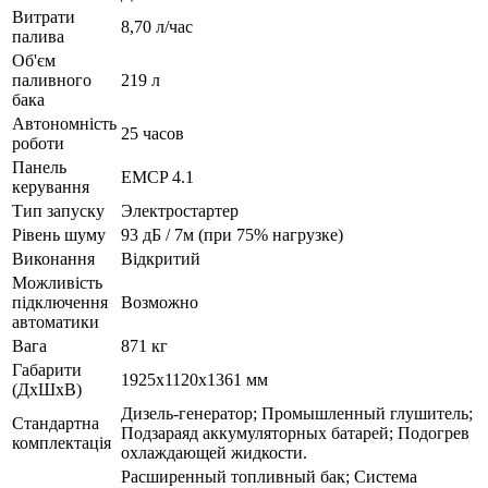
Витрати
8,70 л/час
палива
Об'єм
паливного
219 л
бака
Автономність
25 часов
роботи
Панель
EMCP 4.1
керування
Тип запуску
Электростартер
Рівень шуму
93 дБ / 7м (при 75% нагрузке)
Виконання
Відкритий
Можливість
підключення
Возможно
автоматики
Вага
871 кг
Габарити
1925х1120х1361 мм
(ДхШхВ)
Дизель-генератор; Промышленный глушитель;
Стандартна
Подзараяд аккумуляторных батарей; Подогрев
комплектація
охлаждающей жидкости.
Расширенный топливный бак; Система