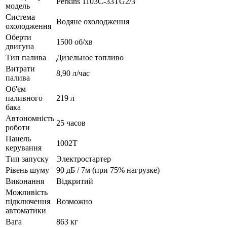
Perkins 1103C-33TG2/3
модель
Система
Водяне охолодження
охолодження
Оберти
1500 об/хв
двигуна
Тип палива
Дизельное топливо
Витрати
8,90 л/час
палива
Об'єм
паливного
219 л
бака
Автономність
25 часов
роботи
Панель
1002T
керування
Тип запуску
Электростартер
Рівень шуму
90 дБ / 7м (при 75% нагрузке)
Виконання
Відкритий
Можливість
підключення
Возможно
автоматики
Вага
863 кг