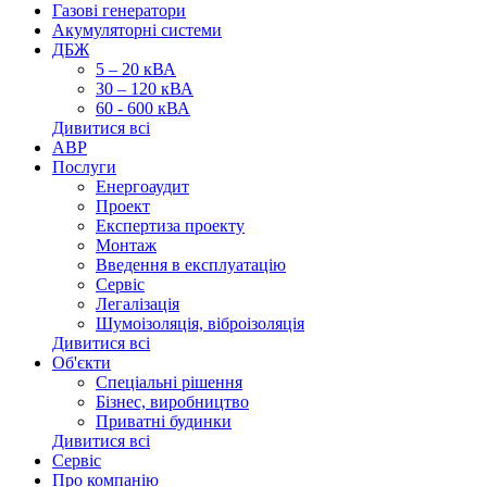
Газові генератори
Акумуляторні системи
ДБЖ
5 – 20 кВА
30 – 120 кВА
60 - 600 кВА
Дивитися всі
АВР
Послуги
Енергоаудит
Проект
Експертиза проекту
Монтаж
Введення в експлуатацію
Сервіс
Легалізація
Шумоізоляція, віброізоляція
Дивитися всі
Об'єкти
Спеціальні рішення
Бізнес, виробництво
Приватні будинки
Дивитися всі
Сервіс
Про компанію