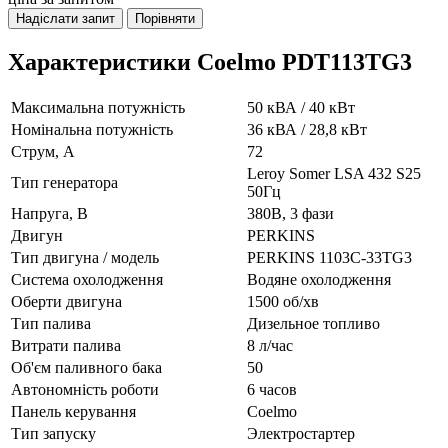
Надіслати запит
Порівняти
Характеристики Coelmo PDT113TG3
Максимальна потужність
50 кВА / 40 кВт
Номінальна потужність
36 кВА / 28,8 кВт
Струм, А
72
Leroy Somer LSA 432 S25
Тип генератора
50Гц
Напруга, В
380В, 3 фази
Двигун
PERKINS
Тип двигуна / модель
PERKINS 1103C-33TG3
Система охолодження
Водяне охолодження
Оберти двигуна
1500 об/хв
Тип палива
Дизельное топливо
Витрати палива
8 л/час
Об'єм паливного бака
50
Автономність роботи
6 часов
Панель керування
Coelmo
Тип запуску
Электростартер