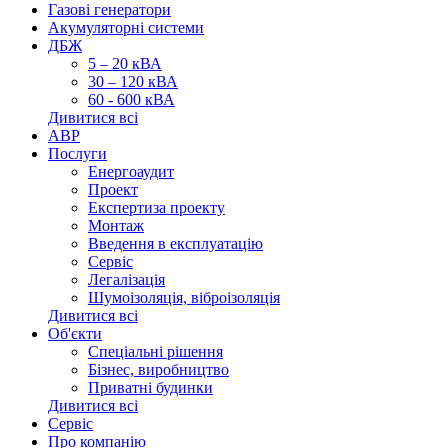
Газові генератори
Акумуляторні системи
ДБЖ
5 – 20 кВА
30 – 120 кВА
60 - 600 кВА
Дивитися всі
АВР
Послуги
Енергоаудит
Проект
Експертиза проекту
Монтаж
Введення в експлуатацію
Сервіс
Легалізація
Шумоізоляція, віброізоляція
Дивитися всі
Об'єкти
Спеціальні рішення
Бізнес, виробництво
Приватні будинки
Дивитися всі
Сервіс
Про компанію