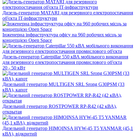
Дизель-генератор MATARI для резервного електропостачання
об'єкта IT-інфраструктури
Інженерна інфраструктура офісу на 960 робочих місць за
концепцією Open Space
Дизель-генератор Caterpillar 550 кВА мобільного виконання
для резервного електропостачання промислового об'єкта
20 - 50 кВт
Дизельний генератор MULTIGEN SRL Srong G30PSM (33
кВА), капот
Дизельний генератор ROSTPOWER RP-R42 (42 кВА),
открытая
Дизельний генератор HIMOINSA HYW-45 T5 YANMAR (45,1
кВА), відкритий