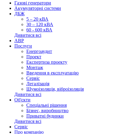
Газові генератори
Акумуляторні системи
ДБЖ
5 – 20 кВА
30 – 120 кВА
60 - 600 кВА
Дивитися всі
АВР
Послуги
Енергоаудит
Проект
Експертиза проекту
Монтаж
Введення в експлуатацію
Сервіс
Легалізація
Шумоізоляція, віброізоляція
Дивитися всі
Об'єкти
Спеціальні рішення
Бізнес, виробництво
Приватні будинки
Дивитися всі
Сервіс
Про компанію