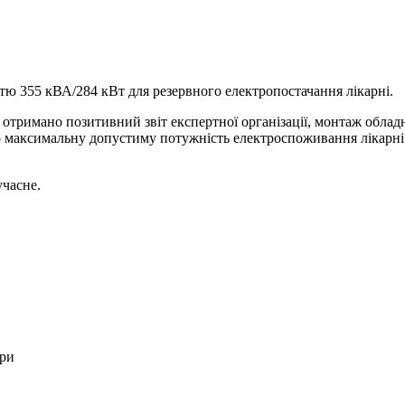
тю 355 кВА/284 кВт для резервного електропостачання лікарні.
отримано позитивний звіт експертної організації, монтаж облад
о максимальну допустиму потужність електроспоживання лікарні.
учасне.
ори