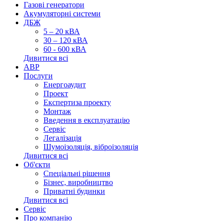
Газові генератори
Акумуляторні системи
ДБЖ
5 – 20 кВА
30 – 120 кВА
60 - 600 кВА
Дивитися всі
АВР
Послуги
Енергоаудит
Проект
Експертиза проекту
Монтаж
Введення в експлуатацію
Сервіс
Легалізація
Шумоізоляція, віброізоляція
Дивитися всі
Об'єкти
Спеціальні рішення
Бізнес, виробництво
Приватні будинки
Дивитися всі
Сервіс
Про компанію