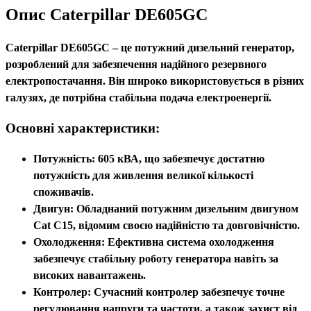
Опис Caterpillar DE605GC
Caterpillar DE605GC
– це потужний дизельний генератор,
розроблений для забезпечення надійного резервного
електропостачання. Він широко використовується в різних
галузях, де потрібна стабільна подача електроенергії.
Основні характеристики:
Потужність:
605 кВА, що забезпечує достатню
потужність для живлення великої кількості
споживачів.
Двигун:
Обладнаний потужним дизельним двигуном
Cat C15, відомим своєю надійністю та довговічністю.
Охолодження:
Ефективна система охолодження
забезпечує стабільну роботу генератора навіть за
високих навантажень.
Контролер:
Сучасний контролер забезпечує точне
регулювання напруги та частоти, а також захист від