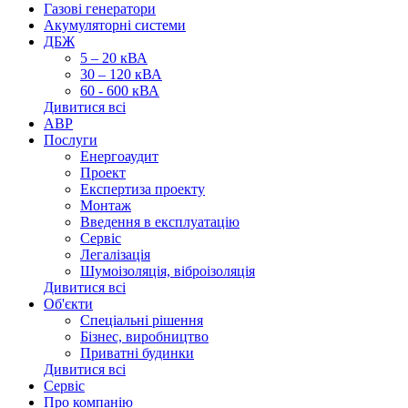
Газові генератори
Акумуляторні системи
ДБЖ
5 – 20 кВА
30 – 120 кВА
60 - 600 кВА
Дивитися всі
АВР
Послуги
Енергоаудит
Проект
Експертиза проекту
Монтаж
Введення в експлуатацію
Сервіс
Легалізація
Шумоізоляція, віброізоляція
Дивитися всі
Об'єкти
Спеціальні рішення
Бізнес, виробництво
Приватні будинки
Дивитися всі
Сервіс
Про компанію