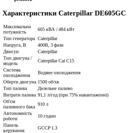
Характеристики Caterpillar DE605GC
Максимальна
605 кВА / 484 кВт
потужність
Тип генератора
Caterpillar
Напруга, В
400В, 3 фази
Двигун
Caterpillar
Тип двигуна /
Caterpillar Cat C15
модель
Система
Водяне охолодження
охолодження
Оберти двигуна
1500 об/хв
Тип палива
Дизельне паливо
Витрати палива
91,1 л/год (при 75% навантаженні)
Об'єм
910 л
паливного бака
Автономність
10 годин
роботи
Панель
GCCP 1.3
керування