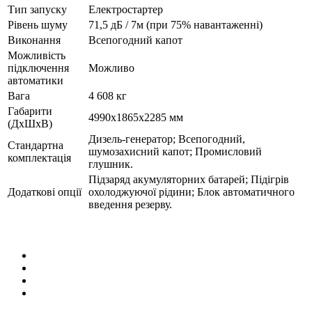
Тип запуску
Електростартер
Рівень шуму
71,5 дБ / 7м (при 75% навантаженні)
Виконання
Всепогодний капот
Можливість
підключення
Можливо
автоматики
Вага
4 608 кг
Габарити
4990х1865х2285 мм
(ДхШхВ)
Дизель-генератор; Всепогодний,
Стандартна
шумозахисний капот; Промисловий
комплектація
глушник.
Підзаряд акумуляторних батарей; Підігрів
Додаткові опції
охолоджуючої рідини; Блок автоматичного
введення резерву.