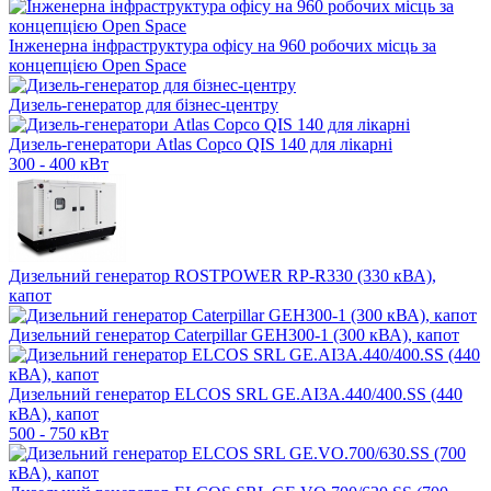
Інженерна інфраструктура офісу на 960 робочих місць за
концепцією Open Space
Дизель-генератор для бізнес-центру
Дизель-генератори Atlas Copco QIS 140 для лікарні
300 - 400 кВт
Дизельний генератор ROSTPOWER RP-R330 (330 кВА),
капот
Дизельний генератор Caterpillar GEH300-1 (300 кВА), капот
Дизельний генератор ELCOS SRL GE.AI3A.440/400.SS (440
кВА), капот
500 - 750 кВт