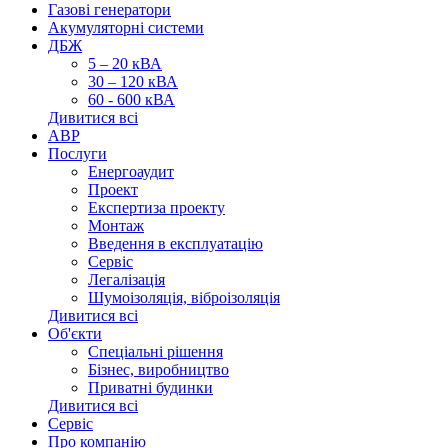
Газові генератори
Акумуляторні системи
ДБЖ
5 – 20 кВА
30 – 120 кВА
60 - 600 кВА
Дивитися всі
АВР
Послуги
Енергоаудит
Проект
Експертиза проекту
Монтаж
Введення в експлуатацію
Сервіс
Легалізація
Шумоізоляція, віброізоляція
Дивитися всі
Об'єкти
Спеціальні рішення
Бізнес, виробництво
Приватні будинки
Дивитися всі
Сервіс
Про компанію