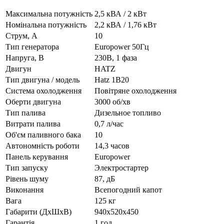
Максимальна потужність
2,5 кВА / 2 кВт
Номінальна потужність
2,2 кВА / 1,76 кВт
Струм, А
10
Тип генератора
Europower 50Гц
Напруга, В
230В, 1 фаза
Двигун
HATZ
Тип двигуна / модель
Hatz 1B20
Система охолодження
Повітряне охолодження
Оберти двигуна
3000 об/хв
Тип палива
Дизельное топливо
Витрати палива
0,7 л/час
Об'єм паливного бака
10
Автономність роботи
14,3 часов
Панель керування
Europower
Тип запуску
Электростартер
Рівень шуму
87, дБ
Виконання
Всепогодний капот
Вага
125 кг
Габарити (ДхШхВ)
940x520x450
Гарантія
1 год