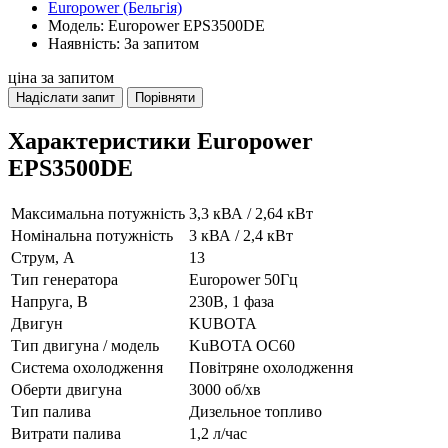
Europower (Бельгія)
Модель: Europower EPS3500DE
Наявність: За запитом
ціна за запитом
Надіслати запит
Порівняти
Характеристики Europower
EPS3500DE
Максимальна потужність
3,3 кВА / 2,64 кВт
Номінальна потужність
3 кВА / 2,4 кВт
Струм, А
13
Тип генератора
Europower 50Гц
Напруга, В
230В, 1 фаза
Двигун
KUBOTA
Тип двигуна / модель
KuBOTA OC60
Система охолодження
Повітряне охолодження
Оберти двигуна
3000 об/хв
Тип палива
Дизельное топливо
Витрати палива
1,2 л/час