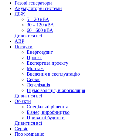
Газові генератори
Акумуляторні системи
ДБЖ
5 – 20 кВА
30 – 120 кВА
60 - 600 кВА
Дивитися всі
АВР
Послуги
Енергоаудит
Проект
Експертиза проекту
Монтаж
Введення в експлуатацію
Сервіс
Легалізація
Шумоізоляція, віброізоляція
Дивитися всі
Об'єкти
Спеціальні рішення
Бізнес, виробництво
Приватні будинки
Дивитися всі
Сервіс
Про компанію