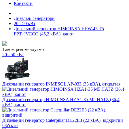
Контакти
Дизельні генератори
20 - 50 кВт
Дизельний генератор HIMOINSA HFW-45 T5
FPT_IVECO (45,2 кВА), капот
Також рекомендуємо
20 - 50 кВт
Дизельний генератор INMESOL AP-033 (33 кВА), открытая
Дизельний генератор HIMOINSA HZA1-35 M5 HATZ (36,4
кВА), капот
Дизельний генератор Caterpillar DE22E3 (22 кВА), відкритий
Об'єкти