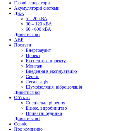
Газові генератори
Акумуляторні системи
ДБЖ
5 – 20 кВА
30 – 120 кВА
60 - 600 кВА
Дивитися всі
АВР
Послуги
Енергоаудит
Проект
Експертиза проекту
Монтаж
Введення в експлуатацію
Сервіс
Легалізація
Шумоізоляція, віброізоляція
Дивитися всі
Об'єкти
Спеціальні рішення
Бізнес, виробництво
Приватні будинки
Дивитися всі
Сервіс
Про компанію