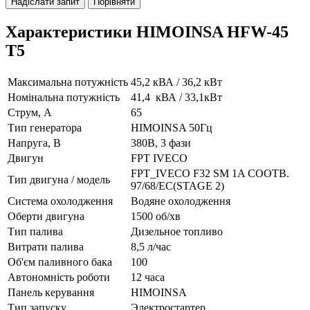
Надіслати запит
Порівняти
Характеристики HIMOINSA HFW-45
T5
Максимальна потужність
45,2 кВА / 36,2 кВт
Номінальна потужність
41,4 кВА / 33,1кВт
Струм, А
65
Тип генератора
HIMOINSA 50Гц
Напруга, В
380В, 3 фази
Двигун
FPT IVECO
FPT_IVECO F32 SM 1A СООТВ.
Тип двигуна / модель
97/68/EC(STAGE 2)
Система охолодження
Водяне охолодження
Оберти двигуна
1500 об/хв
Тип палива
Дизельное топливо
Витрати палива
8,5 л/час
Об'єм паливного бака
100
Автономність роботи
12 часа
Панель керування
HIMOINSA
Тип запуску
Электростартер