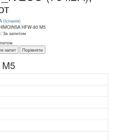
от
 (Іспанія)
 HIMOINSA HFW-80 M5
: За запитом
апитом
ти запит
Порівняти
 M5