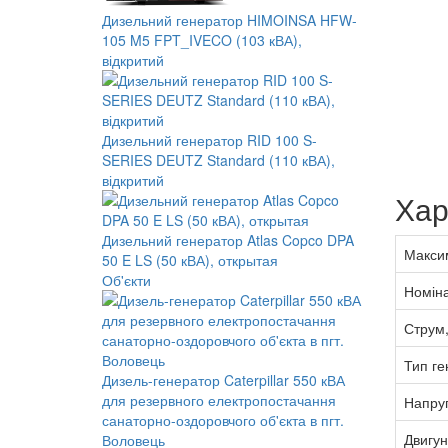
Дизельний генератор HIMOINSA HFW-
105 M5 FPT_IVECO (103 кВА),
відкритий
Дизельний генератор RID 100 S-
SERIES DEUTZ Standard (110 кВА),
відкритий
Хар
Дизельний генератор Atlas Copco DPA
Максим
50 E LS (50 кВА), открытая
Об'єкти
Номіна
Струм,
Тип ге
Дизель-генератор Caterpillar 550 кВА
для резервного електропостачання
Напруг
санаторно-оздоровчого об'єкта в пгт.
Двигун
Воловець