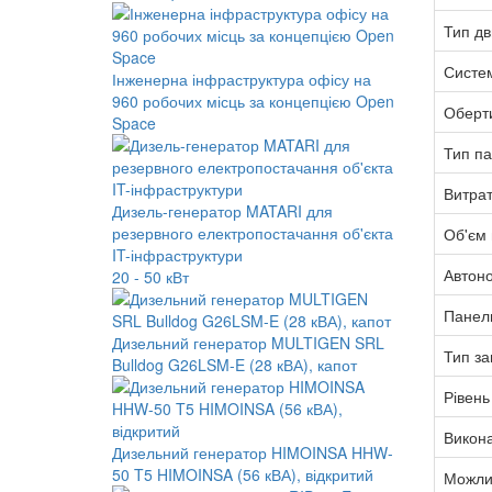
Тип дв
Систе
Інженерна інфраструктура офісу на
960 робочих місць за концепцією Open
Оберт
Space
Тип п
Витра
Дизель-генератор MATARI для
резервного електропостачання об'єкта
Об'єм 
IT-інфраструктури
Автоно
20 - 50 кВт
Панел
Дизельний генератор MULTIGEN SRL
Тип за
Bulldog G26LSM-E (28 кВА), капот
Рівень
Викон
Дизельний генератор HIMOINSA HHW-
50 T5 HIMOINSA (56 кВА), відкритий
Можлив