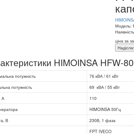
кап
HIMOINSA
Модель:
Наявність
ціна за з
Надісла
актеристики HIMOINSA HFW-80
альна потужність
76 кВА / 61 кВт
льна потужність
69 кВА / 55 кВт
 А
110
нератора
HIMOINSA 50Гц
а, В
230В, 1 фаза
FPT IVECO