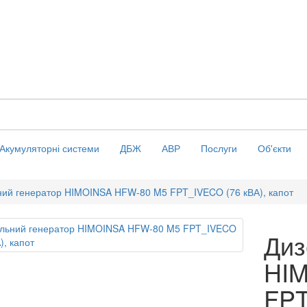
Акумуляторні системи
ДБЖ
АВР
Послуги
Об'єкти
ний генератор HIMOINSA HFW-80 M5 FPT_IVECO (76 кВА), капот
Диз
HI
FPT