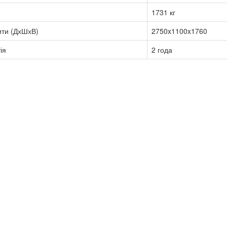
1731 кг
ити (ДхШхВ)
2750x1100x1760
ія
2 года