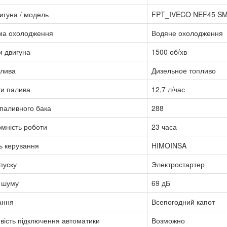
игуна / модель
FPT_IVECO NEF45 SM 
ма охолодження
Водяне охолодження
и двигуна
1500 об/хв
алива
Дизельное топливо
ти палива
12,7 л/час
паливного бака
288
мність роботи
23 часа
ь керування
HIMOINSA
пуску
Электростартер
 шуму
69 дБ
ання
Всепогодний капот
ість підключення автоматики
Возможно