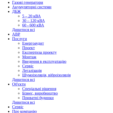
Газові генератори
Акумуляторні системи
ДБЖ
5 – 20 кВА
30 – 120 кВА
60 - 600 кВА
Дивитися всі
АВР
Послуги
Енергоаудит
Проект
Експертиза проекту
Монтаж
Введення в експлуатацію
Сервіс
Легалізація
Шумоізоляція, віброізоляція
Дивитися всі
Об'єкти
Спеціальні рішення
Бізнес, виробництво
Приватні будинки
Дивитися всі
Сервіс
Про компанію