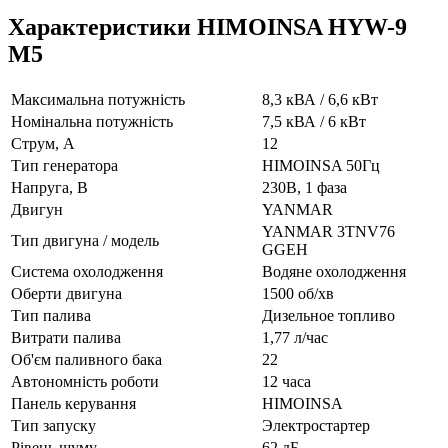
Характеристики HIMOINSA HYW-9
M5
Максимальна потужність
8,3 кВА / 6,6 кВт
Номінальна потужність
7,5 кВА / 6 кВт
Струм, А
12
Тип генератора
HIMOINSA 50Гц
Напруга, В
230В, 1 фаза
Двигун
YANMAR
YANMAR 3TNV76
Тип двигуна / модель
GGEH
Система охолодження
Водяне охолодження
Оберти двигуна
1500 об/хв
Тип палива
Дизельное топливо
Витрати палива
1,77 л/час
Об'єм паливного бака
22
Автономність роботи
12 часа
Панель керування
HIMOINSA
Тип запуску
Электростартер
Рівень шуму
62 дБ