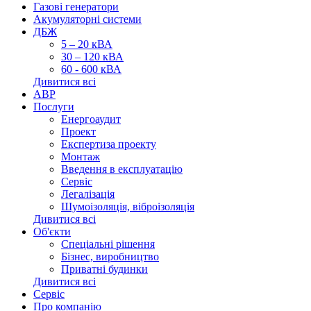
Газові генератори
Акумуляторні системи
ДБЖ
5 – 20 кВА
30 – 120 кВА
60 - 600 кВА
Дивитися всі
АВР
Послуги
Енергоаудит
Проект
Експертиза проекту
Монтаж
Введення в експлуатацію
Сервіс
Легалізація
Шумоізоляція, віброізоляція
Дивитися всі
Об'єкти
Спеціальні рішення
Бізнес, виробництво
Приватні будинки
Дивитися всі
Сервіс
Про компанію