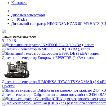
Контакти
Дизельні генератори
5 - 10 кВт
Дизельний генератор HIMOINSA HZA3-8C M5 HATZ (8,1 
Також рекомендуємо
5 - 10 кВт
Дизельний генератор INMESOL IL-10 (10 кВА), капот
Дизельний генератор Europower EPS9TDE (9 кВА), капот
Дизельний генератор HIMOINSA HYW-8 T5 YANMAR (8,9 кВА)
Об'єкти
Дизель-генератори Dalgakiran загальною потужністю 2454 кВА/
Дизель-генератор Caterpillar (США) для резервного електропост