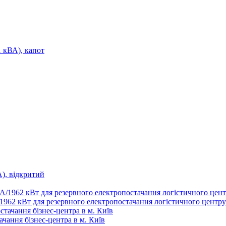
кВА), капот
, відкритий
1962 кВт для резервного електропостачання логістичного центру
ачання бізнес-центра в м. Київ