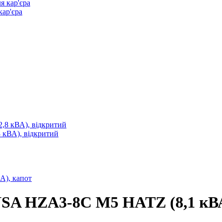
кар'єра
кВА), відкритий
SA HZA3-8C M5 HATZ (8,1 кВА