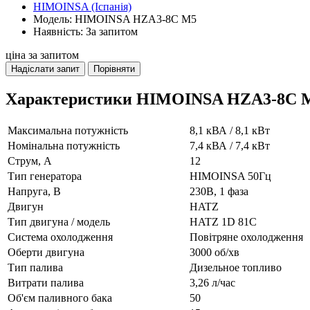
HIMOINSA (Іспанія)
Модель: HIMOINSA HZA3-8C M5
Наявність: За запитом
ціна за запитом
Надіслати запит
Порівняти
Характеристики HIMOINSA HZA3-8C 
Максимальна потужність
8,1 кВА / 8,1 кВт
Номінальна потужність
7,4 кВА / 7,4 кВт
Струм, А
12
Тип генератора
HIMOINSA 50Гц
Напруга, В
230В, 1 фаза
Двигун
HATZ
Тип двигуна / модель
HATZ 1D 81C
Система охолодження
Повітряне охолодження
Оберти двигуна
3000 об/хв
Тип палива
Дизельное топливо
Витрати палива
3,26 л/час
Об'єм паливного бака
50