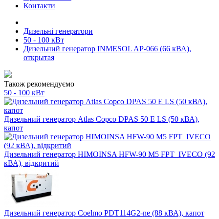
Контакти
Дизельні генератори
50 - 100 кВт
Дизельний генератор INMESOL AP-066 (66 кВА),
открытая
Також рекомендуємо
50 - 100 кВт
Дизельний генератор Atlas Copco DPAS 50 E LS (50 кВА),
капот
Дизельний генератор HIMOINSA HFW-90 M5 FPT_IVECO (92
кВА), відкритий
Дизельний генератор Coelmo PDT114G2-ne (88 кВА), капот