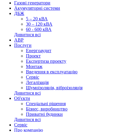
Газові генератори
Акумуляторні системи
ДБЖ
5 – 20 кВА
30 – 120 кВА
60 - 600 кВА
Дивитися всі
АВР
Послуги
Енергоаудит
Проект
Експертиза проекту
Монтаж
Введення в експлуатацію
Сервіс
Легалізація
Шумоізоляція, віброізоляція
Дивитися всі
Об'єкти
Спеціальні рішення
Бізнес, виробництво
Приватні будинки
Дивитися всі
Сервіс
Про компанію