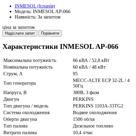
INMESOL (Іспанія)
Модель: INMESOL AP-066
Наявність: За запитом
ціна за запитом
Надіслати запит
Порівняти
Характеристики INMESOL AP-066
Максимальна потужність
66 кВА / 52,8 кВт
Номінальна потужність
60 кВА / 48 кВт
Струм, А
95
MECC-ALTE ECP 32-2L / 4
Тип генератора
50Гц
Напруга, В
380В, 3 фази
Двигун
PERKINS
Тип двигуна / модель
PERKINS 1103A-33TG2
Система охолодження
Водяне охолодження
Оберти двигуна
1500 об/хв
Тип палива
Дизельное топливо
Витрати палива
10,4 л/час