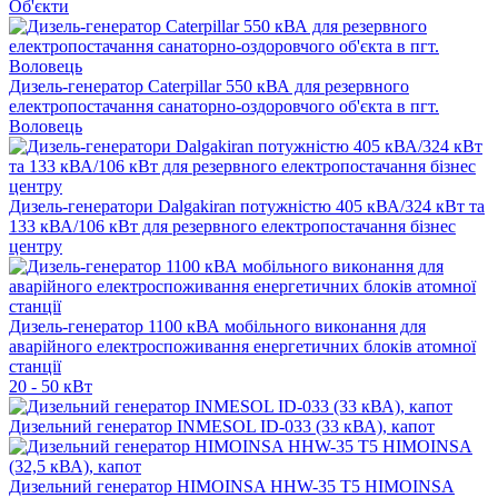
Об'єкти
Дизель-генератор Caterpillar 550 кВА для резервного
електропостачання санаторно-оздоровчого об'єкта в пгт.
Воловець
Дизель-генератори Dalgakiran потужністю 405 кВА/324 кВт та
133 кВА/106 кВт для резервного електропостачання бізнес
центру
Дизель-генератор 1100 кВА мобільного виконання для
аварійного електроспоживання енергетичних блоків атомної
станції
20 - 50 кВт
Дизельний генератор INMESOL ID-033 (33 кВА), капот
Дизельний генератор HIMOINSA HHW-35 T5 HIMOINSA