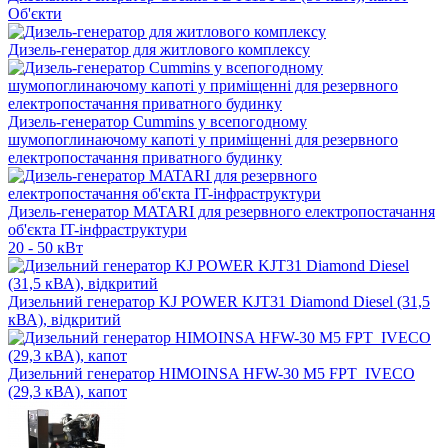
Об'єкти
Дизель-генератор для житлового комплексу
Дизель-генератор Cummins у всепогодному
шумопоглинаючому капоті у приміщенні для резервного
електропостачання приватного будинку
Дизель-генератор MATARI для резервного електропостачання
об'єкта IT-інфраструктури
20 - 50 кВт
Дизельний генератор KJ POWER KJT31 Diamond Diesel (31,5
кВА), відкритий
Дизельний генератор HIMOINSA HFW-30 M5 FPT_IVECO
(29,3 кВА), капот