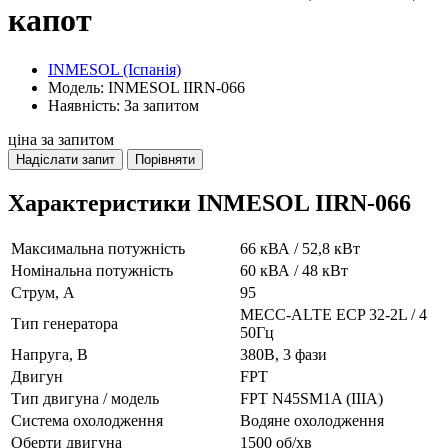
капот
INMESOL (Іспанія)
Модель: INMESOL IIRN-066
Наявність: За запитом
ціна за запитом
Надіслати запит
Порівняти
Характеристики INMESOL IIRN-066
Максимальна потужність
66 кВА / 52,8 кВт
Номінальна потужність
60 кВА / 48 кВт
Струм, А
95
MECC-ALTE ECP 32-2L / 4
Тип генератора
50Гц
Напруга, В
380В, 3 фази
Двигун
FPT
Тип двигуна / модель
FPT N45SM1A (IIIA)
Система охолодження
Водяне охолодження
Оберти двигуна
1500 об/хв