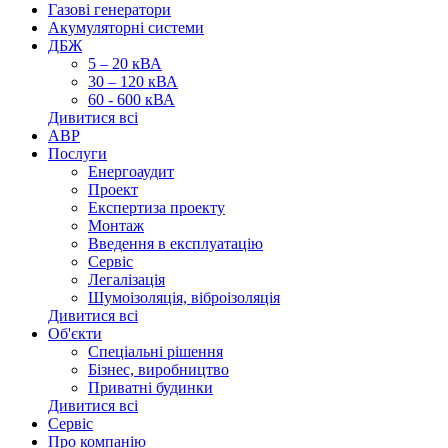
Газові генератори
Акумуляторні системи
ДБЖ
5 – 20 кВА
30 – 120 кВА
60 - 600 кВА
Дивитися всі
АВР
Послуги
Енергоаудит
Проект
Експертиза проекту
Монтаж
Введення в експлуатацію
Сервіс
Легалізація
Шумоізоляція, віброізоляція
Дивитися всі
Об'єкти
Спеціальні рішення
Бізнес, виробництво
Приватні будинки
Дивитися всі
Сервіс
Про компанію