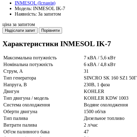
INMESOL (Іспанія)
Модель: INMESOL IK-7
Наявність: За запитом
ціна за запитом
Надіслати запит
Порівняти
Характеристики INMESOL IK-7
Максимальна потужність
7 кВА / 5,6 кВт
Номінальна потужність
6 кВА / 4,8 кВт
Струм, А
31
Тип генератора
SINCRO SK 160 SZ1 50Г
Напруга, В
230В, 1 фаза
Двигун
KOHLER
Тип двигуна / модель
KOHLER KDW 1003
Система охолодження
Водяне охолодження
Оберти двигуна
1500 об/хв
Тип палива
Дизельное топливо
Витрати палива
2 л/час
Об'єм паливного бака
47