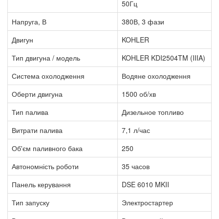
50Гц
Напруга, В
380В, 3 фази
Двигун
KOHLER
Тип двигуна / модель
KOHLER KDI2504TM (IIIA)
Система охолодження
Водяне охолодження
Оберти двигуна
1500 об/хв
Тип палива
Дизельное топливо
Витрати палива
7,1 л/час
Об'єм паливного бака
250
Автономність роботи
35 часов
Панель керування
DSE 6010 MKII
Тип запуску
Электростартер