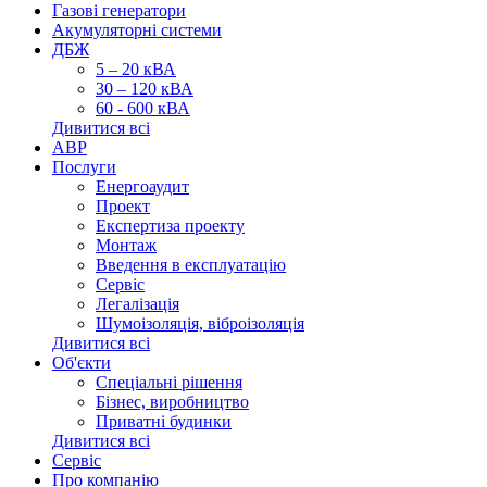
Газові генератори
Акумуляторні системи
ДБЖ
5 – 20 кВА
30 – 120 кВА
60 - 600 кВА
Дивитися всі
АВР
Послуги
Енергоаудит
Проект
Експертиза проекту
Монтаж
Введення в експлуатацію
Сервіс
Легалізація
Шумоізоляція, віброізоляція
Дивитися всі
Об'єкти
Спеціальні рішення
Бізнес, виробництво
Приватні будинки
Дивитися всі
Сервіс
Про компанію