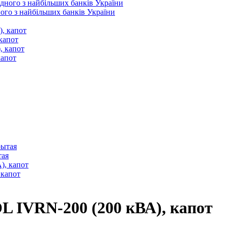
ого з найбільших банків України
капот
капот
тая
 капот
 IVRN-200 (200 кВА), капот