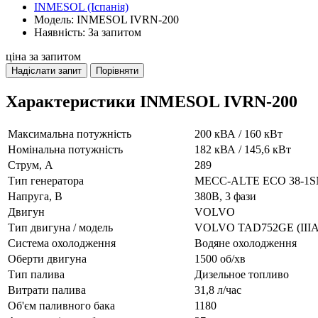
INMESOL (Іспанія)
Модель: INMESOL IVRN-200
Наявність: За запитом
ціна за запитом
Надіслати запит
Порівняти
Характеристики INMESOL IVRN-200
Максимальна потужність
200 кВА / 160 кВт
Номінальна потужність
182 кВА / 145,6 кВт
Струм, А
289
Тип генератора
MECC-ALTE ECO 38-1S
Напруга, В
380В, 3 фази
Двигун
VOLVO
Тип двигуна / модель
VOLVO TAD752GE (IIIA
Система охолодження
Водяне охолодження
Оберти двигуна
1500 об/хв
Тип палива
Дизельное топливо
Витрати палива
31,8 л/час
Об'єм паливного бака
1180