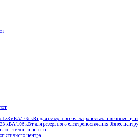
от
пот
33 кВА/106 кВт для резервного електропостачання бізнес центру
огістичного центра