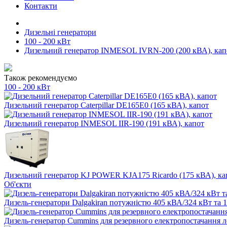
Контакти
Дизельні генератори
100 - 200 кВт
Дизельний генератор INMESOL IVRN-200 (200 кВА), кап
Також рекомендуємо
100 - 200 кВт
Дизельний генератор Caterpillar DE165E0 (165 кВА), капот
Дизельний генератор INMESOL IIR-190 (191 кВА), капот
Дизельний генератор KJ POWER KJA175 Ricardo (175 кВА), ка
Об'єкти
Дизель-генератори Dalgakiran потужністю 405 кВА/324 кВт та 1
Дизель-генератор Cummins для резервного електропостачання л