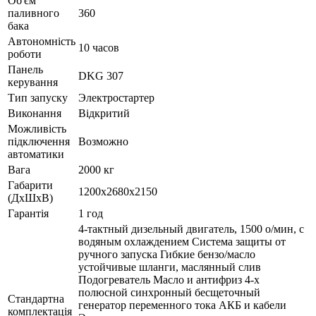
Об'єм
паливного
360
бака
Автономність
10 часов
роботи
Панель
DKG 307
керування
Тип запуску
Электростартер
Виконання
Відкритий
Можливість
підключення
Возможно
автоматики
Вага
2000 кг
Габарити
1200x2680x2150
(ДхШхВ)
Гарантія
1 год
4-тактный дизельный двигатель, 1500 о/мин, с
водяным охлаждением Система защиты от
ручного запуска Гибкие бензо/масло
устойчивые шланги, маслянный слив
Подогреватель Масло и антифриз 4-х
полюсной синхронный бесщеточный
Стандартна
генератор переменного тока АКБ и кабели
комплектація