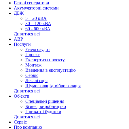
Газові генератори
Акумуляторні системи
ДБЖ
5 – 20 кВА
30 – 120 кВА
60 - 600 кВА
Дивитися всі
АВР
Послуги
Енергоаудит
Проект
Експертиза проекту
Монтаж
Введення в експлуатацію
Сервіс
Легалізація
Шумоізоляція, віброізоляція
Дивитися всі
Об'єкти
Спеціальні рішення
Бізнес, виробництво
Приватні будинки
Дивитися всі
Сервіс
Про компанію