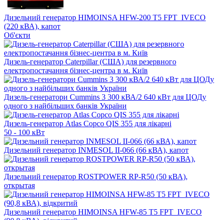
Дизельний генератор HIMOINSA HFW-200 T5 FPT_IVECO
(220 кВА), капот
Об'єкти
Дизель-генератор Caterpillar (США) для резервного
електропостачання бізнес-центра в м. Київ
Дизель-генератори Cummins 3 300 кВА/2 640 кВт для ЦОДу
одного з найбільших банків України
Дизель-генератор Atlas Copco QIS 355 для лікарні
50 - 100 кВт
Дизельний генератор INMESOL II-066 (66 кВА), капот
Дизельний генератор ROSTPOWER RP-R50 (50 кВА),
открытая
Дизельний генератор HIMOINSA HFW-85 T5 FPT_IVECO