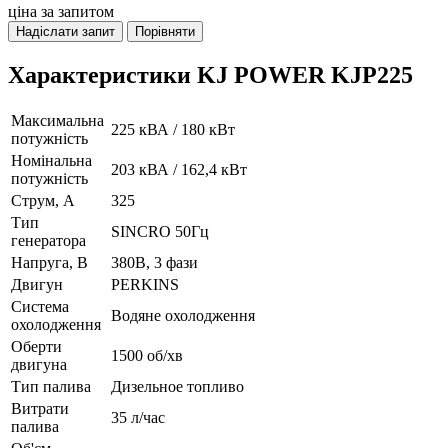
ціна за запитом
Надіслати запит
Порівняти
Характеристики KJ POWER KJP225
Максимальна
225 кВА / 180 кВт
потужність
Номінальна
203 кВА / 162,4 кВт
потужність
Струм, А
325
Тип
SINCRO 50Гц
генератора
Напруга, В
380В, 3 фази
Двигун
PERKINS
Система
Водяне охолодження
охолодження
Оберти
1500 об/хв
двигуна
Тип палива
Дизельное топливо
Витрати
35 л/час
палива