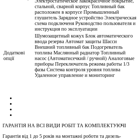
Электростатическое лакокрасочное покрытие,
стальной, сварной корпус Топливный бак
расположен в корпусе Промышленный
глушитель Зарядное устройство Электрическая
схема подключеня Руководство пользователя и
инструкция по эксплуатации
Шумозащитный кожух Блок автоматического
ввода резерва Автомат защиты Шасси
Внешний топливный бак Подогреватель
Додаткові
топлива Маслянный радиатор Топливный
опції
насос (Автоматисечкий / ручной) Аналоговые
приборы Переключатель режима работы 1/3
фазы Система контроля уровня топлива
Удаленное управление и мониторинг
ГАРАНТІЯ НА ВСІ ВИДИ РОБІТ ТА КОМПЛЕКТУЮЧІ
Гарантія від 1 до 5 років на монтажні роботи та дизель-