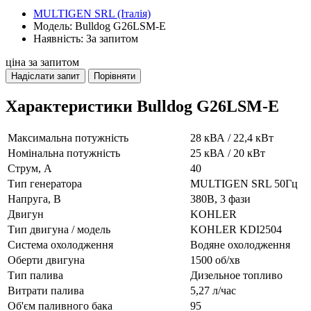
MULTIGEN SRL (Італія)
Модель: Bulldog G26LSM-E
Наявність: За запитом
ціна за запитом
Надіслати запит
Порівняти
Характеристики Bulldog G26LSM-E
Максимальна потужність
28 кВА / 22,4 кВт
Номінальна потужність
25 кВА / 20 кВт
Струм, А
40
Тип генератора
MULTIGEN SRL 50Гц
Напруга, В
380В, 3 фази
Двигун
KOHLER
Тип двигуна / модель
KOHLER KDI2504
Система охолодження
Водяне охолодження
Оберти двигуна
1500 об/хв
Тип палива
Дизельное топливо
Витрати палива
5,27 л/час
Об'єм паливного бака
95