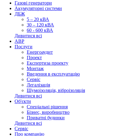
Газові генератори
Акумуляторні системи
ДБЖ
5 – 20 кВА
30 – 120 кВА
60 - 600 кВА
Дивитися всі
АВР
Послуги
Енергоаудит
Проект
Експертиза проекту
Монтаж
Введення в експлуатацію
Сервіс
Легалізація
Шумоізоляція, віброізоляція
Дивитися всі
Об'єкти
Спеціальні рішення
Бізнес, виробництво
Приватні будинки
Дивитися всі
Сервіс
Про компанію