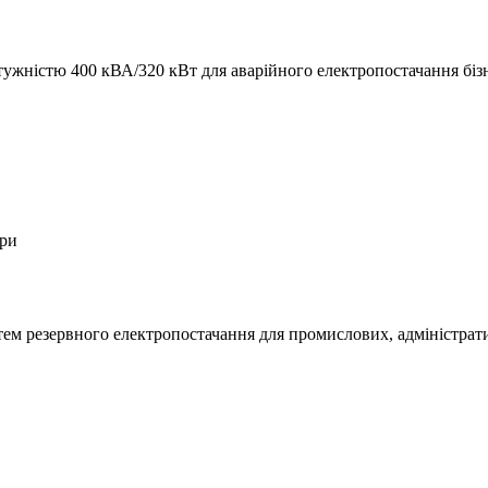
ністю 400 кВА/320 кВт для аварійного електропостачання бізн
ори
м резервного електропостачання для промислових, адміністративн