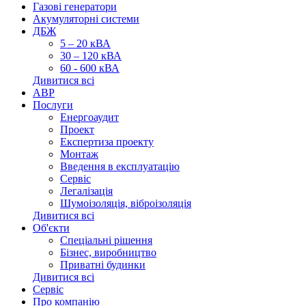
Газові генератори
Акумуляторні системи
ДБЖ
5 – 20 кВА
30 – 120 кВА
60 - 600 кВА
Дивитися всі
АВР
Послуги
Енергоаудит
Проект
Експертиза проекту
Монтаж
Введення в експлуатацію
Сервіс
Легалізація
Шумоізоляція, віброізоляція
Дивитися всі
Об'єкти
Спеціальні рішення
Бізнес, виробництво
Приватні будинки
Дивитися всі
Сервіс
Про компанію