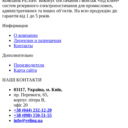
Компанія РЕЛІНГ виконує постачання і монтаж «під ключ»
систем резервного електропостачання для промислових,
адміністративних та інших об’єктів. На всю продукцію діє
гарантія від 1 до 5 років.
Информация
О компании
Лицензии и разрешения
Контакты
Дополнительно
Производители
Карта сайта
НАШІ КОНТАКТИ
03117, Україна, м. Київ,
пр. Перемоги, 65,
корпус літера В,
офіс 20
+38 (044) 232-12-20
+38 (098) 150-51-55
info@reling.ua