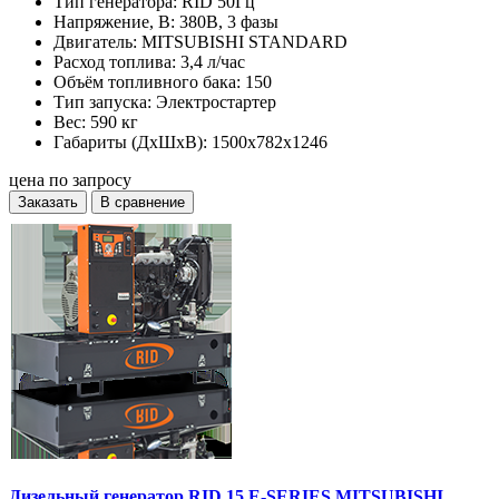
Тип генератора:
RID 50Гц
Напряжение, В:
380В, 3 фазы
Двигатель:
MITSUBISHI STANDARD
Расход топлива:
3,4 л/час
Объём топливного бака:
150
Тип запуска:
Электростартер
Вес:
590 кг
Габариты (ДхШхВ):
1500x782x1246
цена по запросу
Заказать
В сравнение
Дизельный генератор RID 15 E-SERIES MITSUBISHI