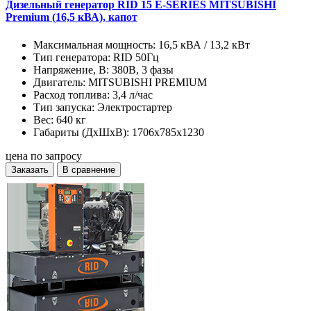
Дизельный генератор RID 15 E-SERIES MITSUBISHI
Premium (16,5 кВА), капот
Максимальная мощность:
16,5 кВА / 13,2 кВт
Тип генератора:
RID 50Гц
Напряжение, В:
380В, 3 фазы
Двигатель:
MITSUBISHI PREMIUM
Расход топлива:
3,4 л/час
Тип запуска:
Электростартер
Вес:
640 кг
Габариты (ДхШхВ):
1706x785x1230
цена по запросу
Заказать
В сравнение