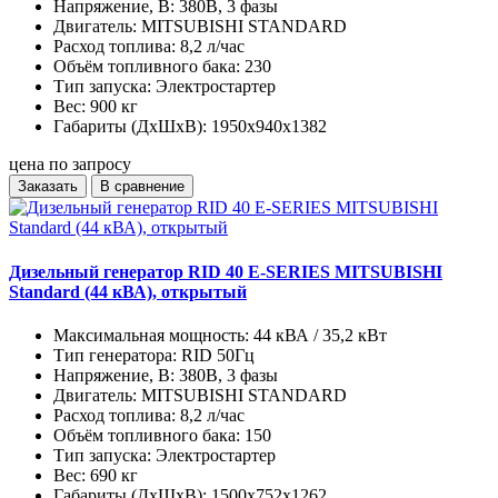
Напряжение, В:
380В, 3 фазы
Двигатель:
MITSUBISHI STANDARD
Расход топлива:
8,2 л/час
Объём топливного бака:
230
Тип запуска:
Электростартер
Вес:
900 кг
Габариты (ДхШхВ):
1950x940x1382
цена по запросу
Заказать
В сравнение
Дизельный генератор RID 40 E-SERIES MITSUBISHI
Standard (44 кВА), открытый
Максимальная мощность:
44 кВА / 35,2 кВт
Тип генератора:
RID 50Гц
Напряжение, В:
380В, 3 фазы
Двигатель:
MITSUBISHI STANDARD
Расход топлива:
8,2 л/час
Объём топливного бака:
150
Тип запуска:
Электростартер
Вес:
690 кг
Габариты (ДхШхВ):
1500x752x1262