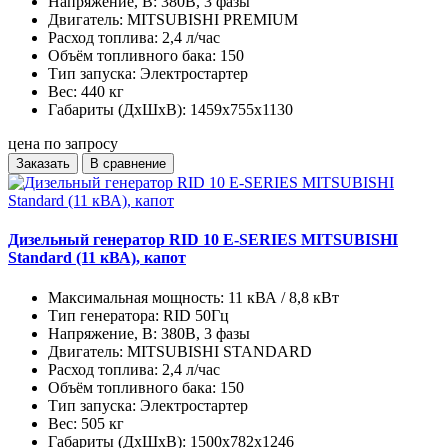
Напряжение, В:
380В, 3 фазы
Двигатель:
MITSUBISHI PREMIUM
Расход топлива:
2,4 л/час
Объём топливного бака:
150
Тип запуска:
Электростартер
Вес:
440 кг
Габариты (ДхШхВ):
1459x755x1130
цена по запросу
Заказать
В сравнение
Дизельный генератор RID 10 E-SERIES MITSUBISHI
Standard (11 кВА), капот
Максимальная мощность:
11 кВА / 8,8 кВт
Тип генератора:
RID 50Гц
Напряжение, В:
380В, 3 фазы
Двигатель:
MITSUBISHI STANDARD
Расход топлива:
2,4 л/час
Объём топливного бака:
150
Тип запуска:
Электростартер
Вес:
505 кг
Габариты (ДхШхВ):
1500x782x1246