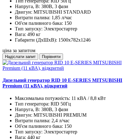
Тип генератора:
RID 50Гц
Напруга, В:
380В, 3 фази
Двигун:
MITSUBISHI STANDARD
Витрати палива:
1,85 л/час
Об'єм паливного бака:
150
Тип запуску:
Электростартер
Вага:
490 кг
Габарити (ДхШхВ):
1500x782x1246
ціна за запитом
Надіслати запит
Порівняти
Дизельний генератор RID 10 E-SERIES MITSUBISHI
Premium (11 кВА), відкритий
Максимальна потужність:
11 кВА / 8,8 кВт
Тип генератора:
RID 50Гц
Напруга, В:
380В, 3 фази
Двигун:
MITSUBISHI PREMIUM
Витрати палива:
2,4 л/час
Об'єм паливного бака:
150
Тип запуску:
Электростартер
Вага:
440 кг