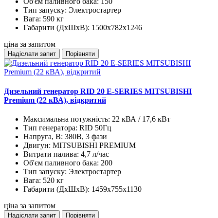
Об'єм паливного бака:
150
Тип запуску:
Электростартер
Вага:
590 кг
Габарити (ДхШхВ):
1500x782x1246
ціна за запитом
Надіслати запит
Порівняти
Дизельний генератор RID 20 E-SERIES MITSUBISHI
Premium (22 кВА), відкритий
Максимальна потужність:
22 кВА / 17,6 кВт
Тип генератора:
RID 50Гц
Напруга, В:
380В, 3 фази
Двигун:
MITSUBISHI PREMIUM
Витрати палива:
4,7 л/час
Об'єм паливного бака:
200
Тип запуску:
Электростартер
Вага:
520 кг
Габарити (ДхШхВ):
1459x755x1130
ціна за запитом
Надіслати запит
Порівняти