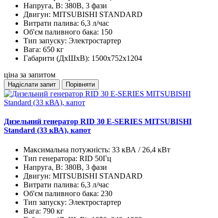
Напруга, В:
380В, 3 фази
Двигун:
MITSUBISHI STANDARD
Витрати палива:
6,3 л/час
Об'єм паливного бака:
150
Тип запуску:
Электростартер
Вага:
650 кг
Габарити (ДхШхВ):
1500x752x1204
ціна за запитом
Надіслати запит
Порівняти
Дизельний генератор RID 30 E-SERIES MITSUBISHI
Standard (33 кВА), капот
Максимальна потужність:
33 кВА / 26,4 кВт
Тип генератора:
RID 50Гц
Напруга, В:
380В, 3 фази
Двигун:
MITSUBISHI STANDARD
Витрати палива:
6,3 л/час
Об'єм паливного бака:
230
Тип запуску:
Электростартер
Вага:
790 кг