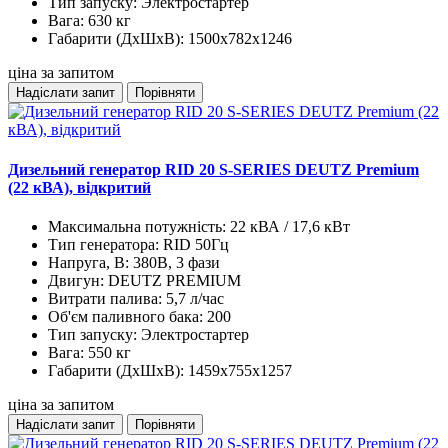
Тип запуску:
Электростартер
Вага:
630 кг
Габарити (ДхШхВ):
1500x782x1246
ціна за запитом
Надіслати запит
Порівняти
Дизельний генератор RID 20 S-SERIES DEUTZ Premium
(22 кВА), відкритий
Максимальна потужність:
22 кВА / 17,6 кВт
Тип генератора:
RID 50Гц
Напруга, В:
380В, 3 фази
Двигун:
DEUTZ PREMIUM
Витрати палива:
5,7 л/час
Об'єм паливного бака:
200
Тип запуску:
Электростартер
Вага:
550 кг
Габарити (ДхШхВ):
1459x755x1257
ціна за запитом
Надіслати запит
Порівняти