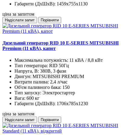
Габарити (ДхШхВ):
1459x755x1130
ціна за запитом
Надіслати запит
Порівняти
Дизельний генератор RID 10 E-SERIES MITSUBISHI
Premium (11 кВА), капот
Максимальна потужність:
11 кВА / 8,8 кВт
Тип генератора:
RID 50Гц
Напруга, В:
380В, 3 фази
Двигун:
MITSUBISHI PREMIUM
Витрати палива:
2,4 л/час
Об'єм паливного бака:
150
Тип запуску:
Электростартер
Вага:
600 кг
Габарити (ДхШхВ):
1706x785x1230
ціна за запитом
Надіслати запит
Порівняти