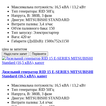
Максимальна потужність:
16,5 кВА / 13,2 кВт
Тип генератора:
RID 50Гц
Напруга, В:
380В, 3 фази
Двигун:
MITSUBISHI STANDARD
Витрати палива:
3,4 л/час
Об'єм паливного бака:
150
Тип запуску:
Электростартер
Вага:
420 кг
Габарити (ДхШхВ):
1500x752x1150
ціна за запитом
Надіслати запит
Порівняти
Дизельний генератор RID 15 E-SERIES MITSUBISHI
Standard (16,5 кВА), капот
Максимальна потужність:
16,5 кВА / 13,2 кВт
Тип генератора:
RID 50Гц
Напруга, В:
380В, 3 фази
Двигун:
MITSUBISHI STANDARD
Витрати палива:
3,4 л/час