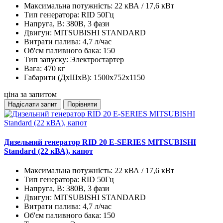
Максимальна потужність:
22 кВА / 17,6 кВт
Тип генератора:
RID 50Гц
Напруга, В:
380В, 3 фази
Двигун:
MITSUBISHI STANDARD
Витрати палива:
4,7 л/час
Об'єм паливного бака:
150
Тип запуску:
Электростартер
Вага:
470 кг
Габарити (ДхШхВ):
1500x752x1150
ціна за запитом
Надіслати запит
Порівняти
Дизельний генератор RID 20 E-SERIES MITSUBISHI
Standard (22 кВА), капот
Максимальна потужність:
22 кВА / 17,6 кВт
Тип генератора:
RID 50Гц
Напруга, В:
380В, 3 фази
Двигун:
MITSUBISHI STANDARD
Витрати палива:
4,7 л/час
Об'єм паливного бака:
150