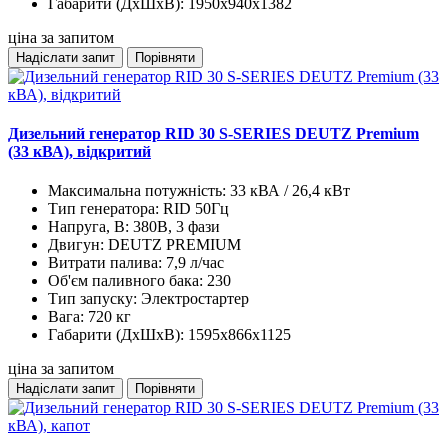
Габарити (ДхШхВ):
1950x940x1382
ціна за запитом
Надіслати запит
Порівняти
Дизельний генератор RID 30 S-SERIES DEUTZ Premium
(33 кВА), відкритий
Максимальна потужність:
33 кВА / 26,4 кВт
Тип генератора:
RID 50Гц
Напруга, В:
380В, 3 фази
Двигун:
DEUTZ PREMIUM
Витрати палива:
7,9 л/час
Об'єм паливного бака:
230
Тип запуску:
Электростартер
Вага:
720 кг
Габарити (ДхШхВ):
1595x866x1125
ціна за запитом
Надіслати запит
Порівняти