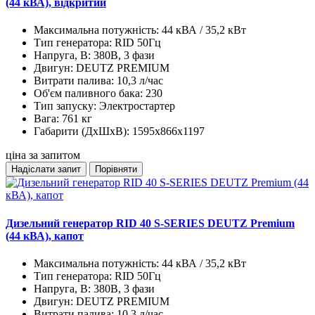
(44 кВА), відкритий
Максимальна потужність:
44 кВА / 35,2 кВт
Тип генератора:
RID 50Гц
Напруга, В:
380В, 3 фази
Двигун:
DEUTZ PREMIUM
Витрати палива:
10,3 л/час
Об'єм паливного бака:
230
Тип запуску:
Электростартер
Вага:
761 кг
Габарити (ДхШхВ):
1595x866x1197
ціна за запитом
Надіслати запит
Порівняти
Дизельний генератор RID 40 S-SERIES DEUTZ Premium
(44 кВА), капот
Максимальна потужність:
44 кВА / 35,2 кВт
Тип генератора:
RID 50Гц
Напруга, В:
380В, 3 фази
Двигун:
DEUTZ PREMIUM
Витрати палива:
10,3 л/час