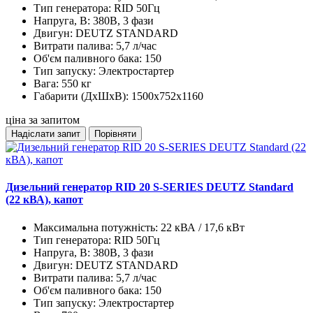
Тип генератора:
RID 50Гц
Напруга, В:
380В, 3 фази
Двигун:
DEUTZ STANDARD
Витрати палива:
5,7 л/час
Об'єм паливного бака:
150
Тип запуску:
Электростартер
Вага:
550 кг
Габарити (ДхШхВ):
1500x752x1160
ціна за запитом
Надіслати запит
Порівняти
Дизельний генератор RID 20 S-SERIES DEUTZ Standard
(22 кВА), капот
Максимальна потужність:
22 кВА / 17,6 кВт
Тип генератора:
RID 50Гц
Напруга, В:
380В, 3 фази
Двигун:
DEUTZ STANDARD
Витрати палива:
5,7 л/час
Об'єм паливного бака:
150
Тип запуску:
Электростартер