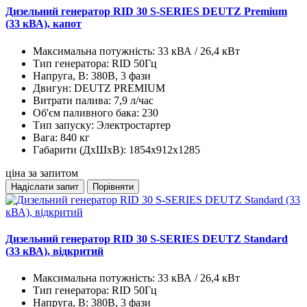
Дизельний генератор RID 30 S-SERIES DEUTZ Premium
(33 кВА), капот
Максимальна потужність:
33 кВА / 26,4 кВт
Тип генератора:
RID 50Гц
Напруга, В:
380В, 3 фази
Двигун:
DEUTZ PREMIUM
Витрати палива:
7,9 л/час
Об'єм паливного бака:
230
Тип запуску:
Электростартер
Вага:
840 кг
Габарити (ДхШхВ):
1854x912x1285
ціна за запитом
Надіслати запит
Порівняти
Дизельний генератор RID 30 S-SERIES DEUTZ Standard
(33 кВА), відкритий
Максимальна потужність:
33 кВА / 26,4 кВт
Тип генератора:
RID 50Гц
Напруга, В:
380В, 3 фази