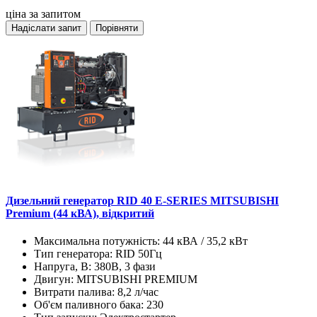
ціна за запитом
Надіслати запит
Порівняти
Дизельний генератор RID 40 E-SERIES MITSUBISHI
Premium (44 кВА), відкритий
Максимальна потужність:
44 кВА / 35,2 кВт
Тип генератора:
RID 50Гц
Напруга, В:
380В, 3 фази
Двигун:
MITSUBISHI PREMIUM
Витрати палива:
8,2 л/час
Об'єм паливного бака:
230