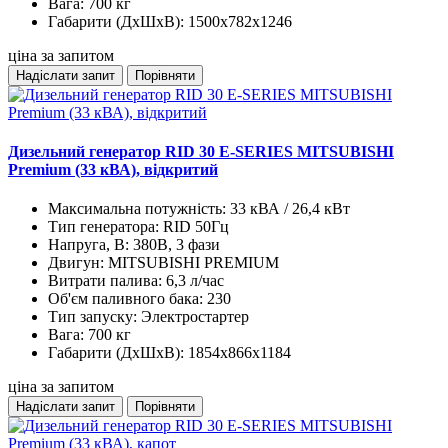
Вага:
700 кг
Габарити (ДхШхВ):
1500x782x1246
ціна за запитом
Надіслати запит
Порівняти
Дизельний генератор RID 30 E-SERIES MITSUBISHI
Premium (33 кВА), відкритий
Максимальна потужність:
33 кВА / 26,4 кВт
Тип генератора:
RID 50Гц
Напруга, В:
380В, 3 фази
Двигун:
MITSUBISHI PREMIUM
Витрати палива:
6,3 л/час
Об'єм паливного бака:
230
Тип запуску:
Электростартер
Вага:
700 кг
Габарити (ДхШхВ):
1854x866x1184
ціна за запитом
Надіслати запит
Порівняти