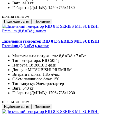
Вага:
410 кг
Габарити (ДхШхВ):
1459x755x1130
ціна за запитом
Надіслати запит
Порівняти
Дизельний генератор RID 8 E-SERIES MITSUBISHI
Premium (8,8 кВА), капот
Максимальна потужність:
8,8 кВА / 7 кВт
Тип генератора:
RID 50Гц
Напруга, В:
380В, 3 фази
Двигун:
MITSUBISHI PREMIUM
Витрати палива:
1,85 л/час
Об'єм паливного бака:
150
Тип запуску:
Электростартер
Вага:
540 кг
Габарити (ДхШхВ):
1706x785x1230
ціна за запитом
Надіслати запит
Порівняти