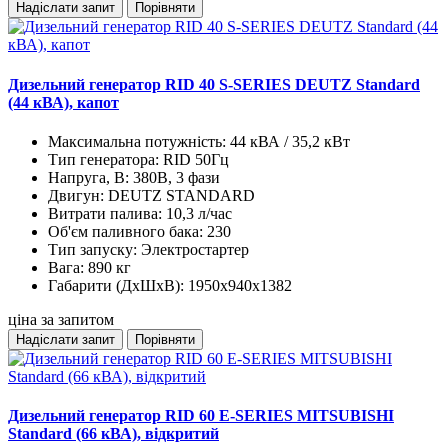
Надіслати запит
Порівняти
Дизельний генератор RID 40 S-SERIES DEUTZ Standard
(44 кВА), капот
Максимальна потужність:
44 кВА / 35,2 кВт
Тип генератора:
RID 50Гц
Напруга, В:
380В, 3 фази
Двигун:
DEUTZ STANDARD
Витрати палива:
10,3 л/час
Об'єм паливного бака:
230
Тип запуску:
Электростартер
Вага:
890 кг
Габарити (ДхШхВ):
1950x940x1382
ціна за запитом
Надіслати запит
Порівняти
Дизельний генератор RID 60 E-SERIES MITSUBISHI
Standard (66 кВА), відкритий