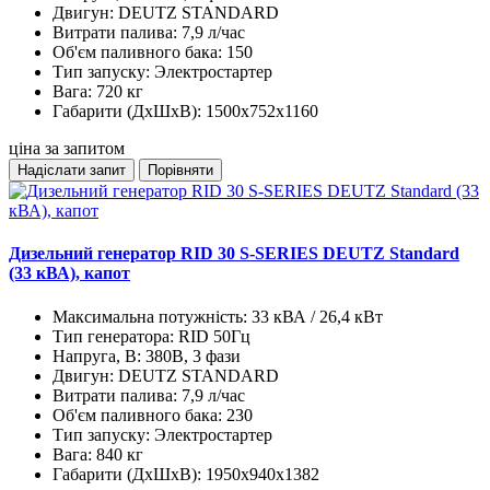
Двигун:
DEUTZ STANDARD
Витрати палива:
7,9 л/час
Об'єм паливного бака:
150
Тип запуску:
Электростартер
Вага:
720 кг
Габарити (ДхШхВ):
1500x752x1160
ціна за запитом
Надіслати запит
Порівняти
Дизельний генератор RID 30 S-SERIES DEUTZ Standard
(33 кВА), капот
Максимальна потужність:
33 кВА / 26,4 кВт
Тип генератора:
RID 50Гц
Напруга, В:
380В, 3 фази
Двигун:
DEUTZ STANDARD
Витрати палива:
7,9 л/час
Об'єм паливного бака:
230
Тип запуску:
Электростартер
Вага:
840 кг
Габарити (ДхШхВ):
1950x940x1382