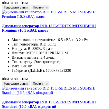
ціна за запитом
Надіслати запит
Порівняти
Дизельний генератор RID 15 E-SERIES MITSUBISHI
Premium (16,5 кВА), капот
Максимальна потужність:
16,5 кВА / 13,2 кВт
Тип генератора:
RID 50Гц
Напруга, В:
380В, 3 фази
Двигун:
MITSUBISHI PREMIUM
Витрати палива:
3,4 л/час
Тип запуску:
Электростартер
Вага:
640 кг
Габарити (ДхШхВ):
1706x785x1230
ціна за запитом
Надіслати запит
Порівняти
Дизельний генератор RID 15 E-SERIES MITSUBISHI
Standard (16,5 кВА), відкритий