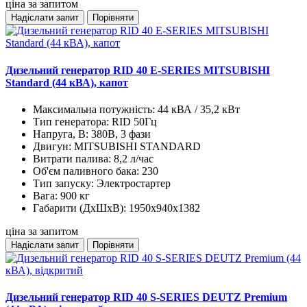
ціна за запитом
Надіслати запит
Порівняти
Дизельний генератор RID 40 E-SERIES MITSUBISHI
Standard (44 кВА), капот
Максимальна потужність:
44 кВА / 35,2 кВт
Тип генератора:
RID 50Гц
Напруга, В:
380В, 3 фази
Двигун:
MITSUBISHI STANDARD
Витрати палива:
8,2 л/час
Об'єм паливного бака:
230
Тип запуску:
Электростартер
Вага:
900 кг
Габарити (ДхШхВ):
1950x940x1382
ціна за запитом
Надіслати запит
Порівняти
Дизельний генератор RID 40 S-SERIES DEUTZ Premium