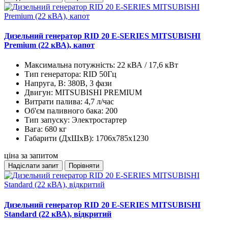
Дизельний генератор RID 20 E-SERIES MITSUBISHI
Premium (22 кВА), капот
Максимальна потужність:
22 кВА / 17,6 кВт
Тип генератора:
RID 50Гц
Напруга, В:
380В, 3 фази
Двигун:
MITSUBISHI PREMIUM
Витрати палива:
4,7 л/час
Об'єм паливного бака:
200
Тип запуску:
Электростартер
Вага:
680 кг
Габарити (ДхШхВ):
1706x785x1230
ціна за запитом
Надіслати запит
Порівняти
Дизельний генератор RID 20 E-SERIES MITSUBISHI
Standard (22 кВА), відкритий