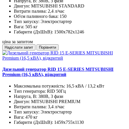
Напруга, В:
380В, 3 фази
Двигун:
MITSUBISHI STANDARD
Витрати палива:
2,4 л/час
Об'єм паливного бака:
150
Тип запуску:
Электростартер
Вага:
505 кг
Габарити (ДхШхВ):
1500x782x1246
ціна за запитом
Надіслати запит
Порівняти
Дизельний генератор RID 15 E-SERIES MITSUBISHI
Premium (16,5 кВА), відкритий
Максимальна потужність:
16,5 кВА / 13,2 кВт
Тип генератора:
RID 50Гц
Напруга, В:
380В, 3 фази
Двигун:
MITSUBISHI PREMIUM
Витрати палива:
3,4 л/час
Тип запуску:
Электростартер
Вага:
470 кг
Габарити (ДхШхВ):
1459x755x1130