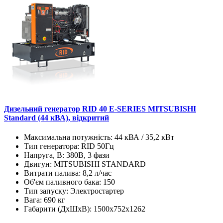
Дизельний генератор RID 40 E-SERIES MITSUBISHI
Standard (44 кВА), відкритий
Максимальна потужність:
44 кВА / 35,2 кВт
Тип генератора:
RID 50Гц
Напруга, В:
380В, 3 фази
Двигун:
MITSUBISHI STANDARD
Витрати палива:
8,2 л/час
Об'єм паливного бака:
150
Тип запуску:
Электростартер
Вага:
690 кг
Габарити (ДхШхВ):
1500x752x1262