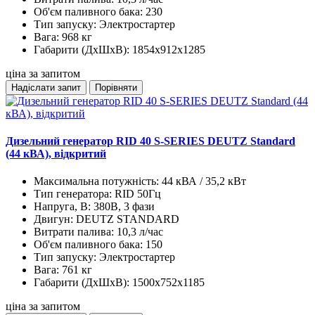
Об'єм паливного бака:
230
Тип запуску:
Электростартер
Вага:
968 кг
Габарити (ДхШхВ):
1854x912x1285
ціна за запитом
Надіслати запит
Порівняти
Дизельний генератор RID 40 S-SERIES DEUTZ Standard
(44 кВА), відкритий
Максимальна потужність:
44 кВА / 35,2 кВт
Тип генератора:
RID 50Гц
Напруга, В:
380В, 3 фази
Двигун:
DEUTZ STANDARD
Витрати палива:
10,3 л/час
Об'єм паливного бака:
150
Тип запуску:
Электростартер
Вага:
761 кг
Габарити (ДхШхВ):
1500x752x1185
ціна за запитом