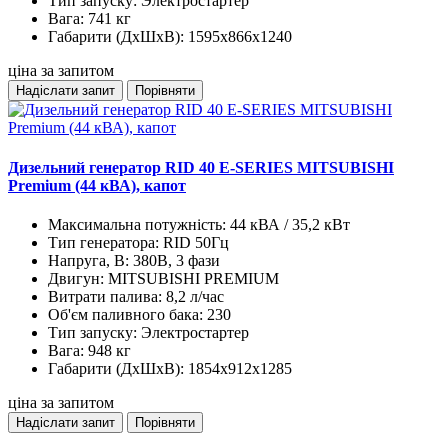
Тип запуску:
Электростартер
Вага:
741 кг
Габарити (ДхШхВ):
1595x866x1240
ціна за запитом
Надіслати запит
Порівняти
Дизельний генератор RID 40 E-SERIES MITSUBISHI
Premium (44 кВА), капот
Максимальна потужність:
44 кВА / 35,2 кВт
Тип генератора:
RID 50Гц
Напруга, В:
380В, 3 фази
Двигун:
MITSUBISHI PREMIUM
Витрати палива:
8,2 л/час
Об'єм паливного бака:
230
Тип запуску:
Электростартер
Вага:
948 кг
Габарити (ДхШхВ):
1854x912x1285
ціна за запитом
Надіслати запит
Порівняти