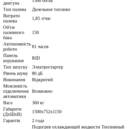
1500 об/хв
двигуна
Тип палива
Дизельное топливо
Витрати
1,85 л/час
палива
Об'єм
паливного
150
бака
Автономність
81 часов
роботи
Панель
RID
керування
Тип запуску
Электростартер
Рівень шуму
80 дБ
Виконання
Відкритий
Можливість
підключення
Возможно
автоматики
Вага
360 кг
Габарити
1500x752x1150
(ДхШхВ)
Гарантія
2 года
Подогрев охлаждающей жидкости Топливный