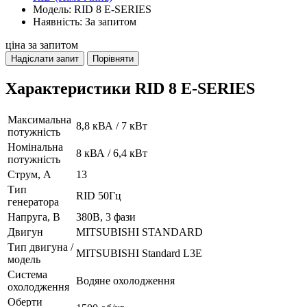
Модель: RID 8 E-SERIES
Наявність: За запитом
ціна за запитом
Надіслати запит
Порівняти
Характеристики RID 8 E-SERIES
Максимальна
8,8 кВА / 7 кВт
потужність
Номінальна
8 кВА / 6,4 кВт
потужність
Струм, А
13
Тип
RID 50Гц
генератора
Напруга, В
380В, 3 фази
Двигун
MITSUBISHI STANDARD
Тип двигуна /
MITSUBISHI Standard L3E
модель
Система
Водяне охолодження
охолодження
Оберти