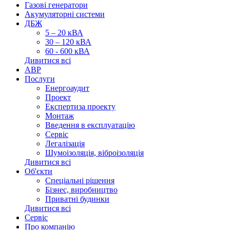
Газові генератори
Акумуляторні системи
ДБЖ
5 – 20 кВА
30 – 120 кВА
60 - 600 кВА
Дивитися всі
АВР
Послуги
Енергоаудит
Проект
Експертиза проекту
Монтаж
Введення в експлуатацію
Сервіс
Легалізація
Шумоізоляція, віброізоляція
Дивитися всі
Об'єкти
Спеціальні рішення
Бізнес, виробництво
Приватні будинки
Дивитися всі
Сервіс
Про компанію