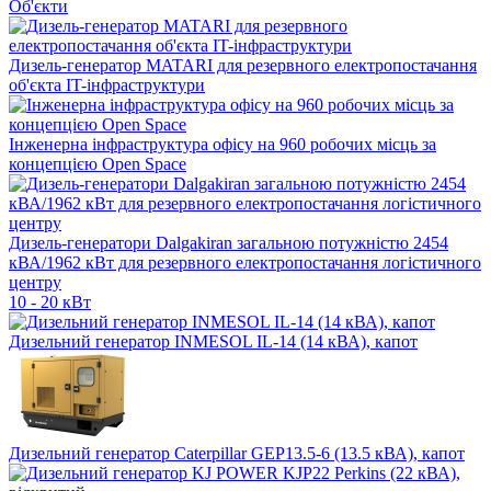
Об'єкти
Дизель-генератор MATARI для резервного електропостачання
об'єкта IT-інфраструктури
Інженерна інфраструктура офісу на 960 робочих місць за
концепцією Open Space
Дизель-генератори Dalgakiran загальною потужністю 2454
кВА/1962 кВт для резервного електропостачання логістичного
центру
10 - 20 кВт
Дизельний генератор INMESOL IL-14 (14 кВА), капот
Дизельний генератор Caterpillar GEP13.5-6 (13.5 кВА), капот