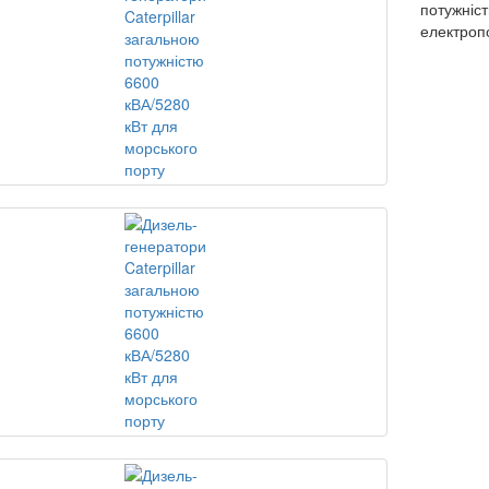
потужніс
електроп