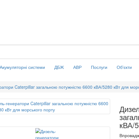
Акумуляторні системи
ДБЖ
АВР
Послуги
Об'єкти
ратори Caterpillar загальною потужністю 6600 кВА/5280 кВт для мор
Дизел
загал
кВА/5
Впровадж