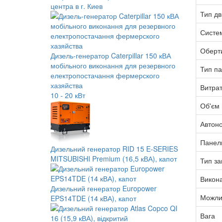
центра в г. Киев
Тип дв
Систе
Оберт
Дизель-генератор Caterpillar 150 кВА
мобільного виконання для резервного
Тип п
електропостачання фермерского
хазяйства
Витра
10 - 20 кВт
Об'єм 
Автоно
Панел
Дизельний генератор RID 15 E-SERIES
MITSUBISHI Premium (16,5 кВА), капот
Тип за
Викон
Дизельний генератор Europower
Можлив
EPS14TDE (14 кВА), капот
Вага