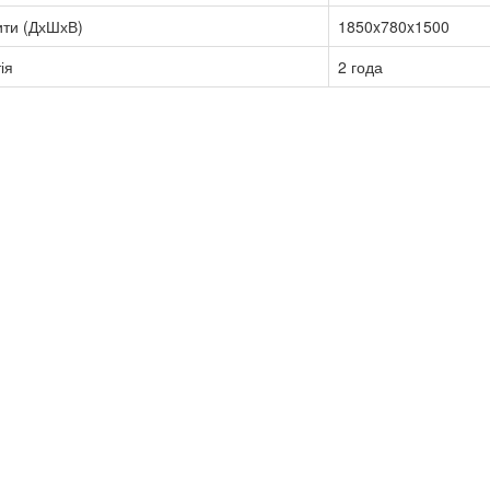
ити (ДхШхВ)
1850x780x1500
ія
2 года