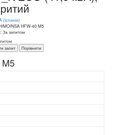
критий
 (Іспанія)
 HIMOINSA HFW-40 M5
: За запитом
апитом
ти запит
Порівняти
 M5