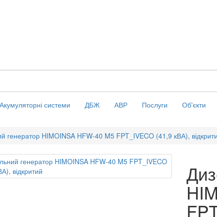
Акумуляторні системи
ДБЖ
АВР
Послуги
Об'єкти
ий генератор HIMOINSA HFW-40 M5 FPT_IVECO (41,9 кВА), відкрит
Диз
HI
FPT