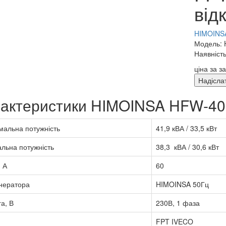
від
HIMOINSA
Модель:
Наявність
ціна за з
Надісла
актеристики HIMOINSA HFW-40
альна потужність
41,9 кВА / 33,5 кВт
льна потужність
38,3 кВА / 30,6 кВт
 А
60
нератора
HIMOINSA 50Гц
а, В
230В, 1 фаза
FPT IVECO