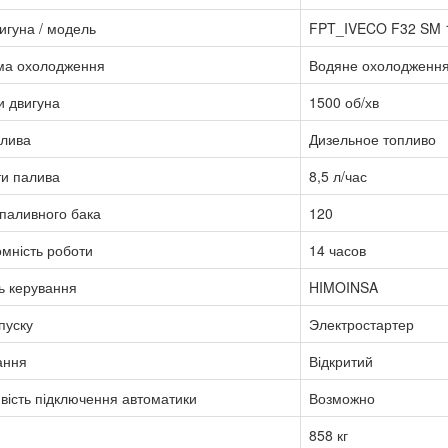
игуна / модель
FPT_IVECO F32 SM 
ма охолодження
Водяне охолодженн
и двигуна
1500 об/хв
алива
Дизельное топливо
ти палива
8,5 л/час
паливного бака
120
мність роботи
14 часов
ь керування
HIMOINSA
пуску
Электростартер
ання
Відкритий
ість підключення автоматики
Возможно
858 кг