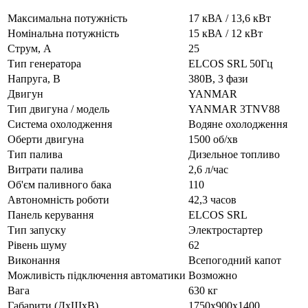
Максимальна потужність
17 кВА / 13,6 кВт
Номінальна потужність
15 кВА / 12 кВт
Струм, А
25
Тип генератора
ELCOS SRL 50Гц
Напруга, В
380В, 3 фази
Двигун
YANMAR
Тип двигуна / модель
YANMAR 3TNV88
Система охолодження
Водяне охолодження
Оберти двигуна
1500 об/хв
Тип палива
Дизельное топливо
Витрати палива
2,6 л/час
Об'єм паливного бака
110
Автономність роботи
42,3 часов
Панель керування
ELCOS SRL
Тип запуску
Электростартер
Рівень шуму
62
Виконання
Всепогодний капот
Можливість підключення автоматики
Возможно
Вага
630 кг
Габарити (ДхШхВ)
1750x900x1400