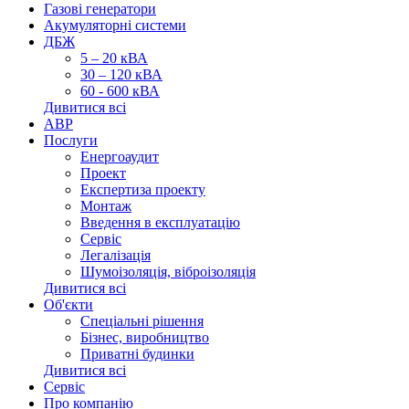
Газові генератори
Акумуляторні системи
ДБЖ
5 – 20 кВА
30 – 120 кВА
60 - 600 кВА
Дивитися всі
АВР
Послуги
Енергоаудит
Проект
Експертиза проекту
Монтаж
Введення в експлуатацію
Сервіс
Легалізація
Шумоізоляція, віброізоляція
Дивитися всі
Об'єкти
Спеціальні рішення
Бізнес, виробництво
Приватні будинки
Дивитися всі
Сервіс
Про компанію