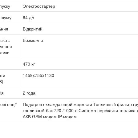
пуску
Электростартер
 шуму
84 дБ
ання
Відкритий
вість
Возможно
ючення
атики
470 кг
ити
1459x755x1130
В)
ія
2 года
ові опції
Подогрев охлаждающей жидкости Топливный фильтр гру
топливный бак 720 /1000 л Система перекачки топлива 
АКБ GSM модем IP модем