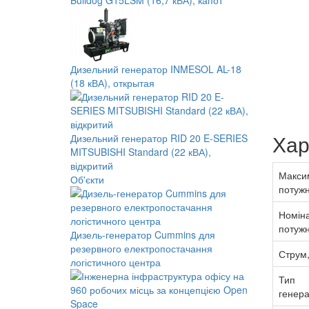
Bulldog G15LSM (16,7 кВА), капот
Дизельний генератор INMESOL AL-18
(18 кВА), открытая
Хар
Дизельний генератор RID 20 E-SERIES
MITSUBISHI Standard (22 кВА),
відкритий
Макси
Об'єкти
потужн
Номін
потужн
Дизель-генератор Cummins для
резервного електропостачання
Струм,
логістичного центра
Тип
генер