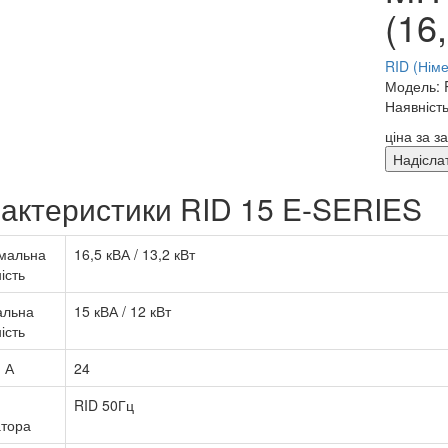
(16
RID (Нім
Модель: 
Наявність
ціна за з
Надісла
актеристики RID 15 E-SERIES
мальна
16,5 кВА / 13,2 кВт
ість
альна
15 кВА / 12 кВт
ість
 А
24
RID 50Гц
атора