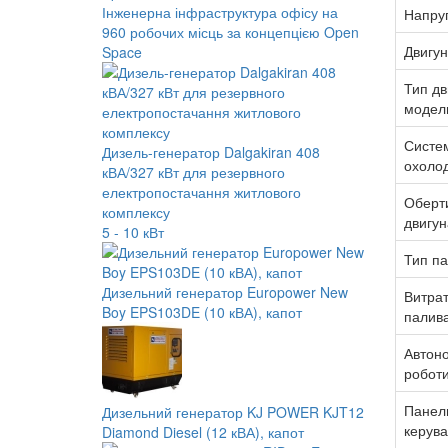
Інженерна інфраструктура офісу на
Напруг
960 робочих місць за концепцією Open
Двигун
Space
Тип дв
модел
Систе
Дизель-генератор Dalgakiran 408
охоло
кВА/327 кВт для резервного
електропостачання житлового
Оберт
комплексу
двигун
5 - 10 кВт
Тип п
Дизельний генератор Europower New
Витра
Boy EPS103DE (10 кВА), капот
палив
Автоно
робот
Панел
Дизельний генератор KJ POWER KJT12
керув
Diamond Diesel (12 кВА), капот