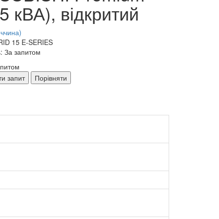
,5 кВА), відкритий
еччина)
RID 15 E-SERIES
: За запитом
апитом
ти запит
Порівняти