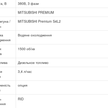
а, В
380В, 3 фази
MITSUBISHI PREMIUM
игуна /
MITSUBISHI Premium S4L2
ь
ма
Водяне охолодження
дження
и
1500 об/хв
а
алива
Дизельное топливо
ти
3,4 л/час
а
мність
опция
и
ь
RID
ання