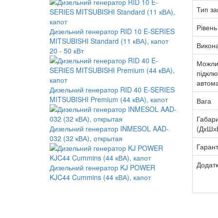
Тип за
Рівень
Дизельний генератор RID 10 E-SERIES
MITSUBISHI Standard (11 кВА), капот
Викон
20 - 50 кВт
Можли
підкл
автом
Дизельний генератор RID 40 E-SERIES
MITSUBISHI Premium (44 кВА), капот
Вага
Габар
(ДхШх
Дизельний генератор INMESOL AAD-
032 (32 кВА), открытая
Гарант
Додатк
Дизельний генератор KJ POWER
KJC44 Cummins (44 кВА), капот