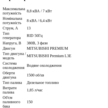
Максимальна
8,8 кВА / 7 кВт
потужність
Номінальна
8 кВА / 6,4 кВт
потужність
Струм, А
13
Тип
RID 50Гц
генератора
Напруга, В
380В, 3 фази
Двигун
MITSUBISHI PREMIUM
Тип двигуна /
MITSUBISHI Premium L3E
модель
Система
Водяне охолодження
охолодження
Оберти
1500 об/хв
двигуна
Тип палива
Дизельное топливо
Витрати
1,85 л/час
палива
Об'єм
паливного
150
бака