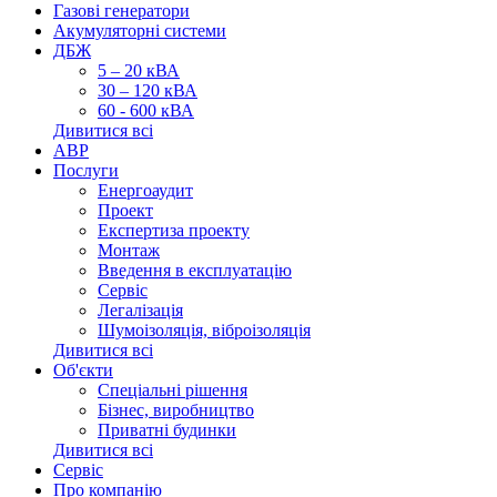
Газові генератори
Акумуляторні системи
ДБЖ
5 – 20 кВА
30 – 120 кВА
60 - 600 кВА
Дивитися всі
АВР
Послуги
Енергоаудит
Проект
Експертиза проекту
Монтаж
Введення в експлуатацію
Сервіс
Легалізація
Шумоізоляція, віброізоляція
Дивитися всі
Об'єкти
Спеціальні рішення
Бізнес, виробництво
Приватні будинки
Дивитися всі
Сервіс
Про компанію