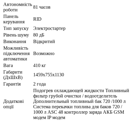
Автономність
81 часов
роботи
Панель
RID
керування
Тип запуску
Электростартер
Рівень шуму
80 дБ
Виконання
Відкритий
Можливість
підключення
Возможно
автоматики
Вага
410 кг
Габарити
1459x755x1130
(ДхШхВ)
Гарантія
2 года
Подогрев охлаждающей жидкости Топливный
фильтр грубой очистки / водоотделитель
Додаткові
Дополнительный топливный бак 720 /1000 л
опції
Система перекачки топлива для баков 720 /
1000 л ASC 48 контроллер заряда АКБ GSM
модем IP модем