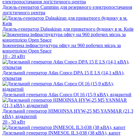
Дизель-генератор Cummins для резервного електропостачання
логістичного центра
Дизель-генератор Dalgakiran для приватного будинку в м. Київ
Інженерна інфраструктура офісу на 960 робочих місць за
концепцією Open Space
10 - 20 кВт
Дизельний генератор Atlas Copco DPA 15 E LS (14,1 кВА),
открытая
Дизельний генератор Atlas Copco QI 16 (15,9 кВА), відкритий
Дизельний генератор HIMOINSA HYW-25 M5 YANMAR (21,3
кВА), відкритий
20 - 50 кВт
Дизельний генератор INMESOL IL3-038 (38 кВА), капот