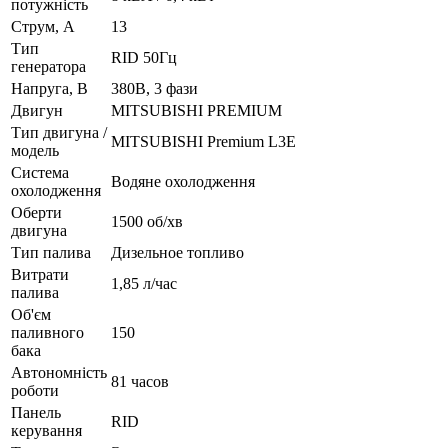
потужність
Струм, А
13
Тип
RID 50Гц
генератора
Напруга, В
380В, 3 фази
Двигун
MITSUBISHI PREMIUM
Тип двигуна /
MITSUBISHI Premium L3E
модель
Система
Водяне охолодження
охолодження
Оберти
1500 об/хв
двигуна
Тип палива
Дизельное топливо
Витрати
1,85 л/час
палива
Об'єм
паливного
150
бака
Автономність
81 часов
роботи
Панель
RID
керування