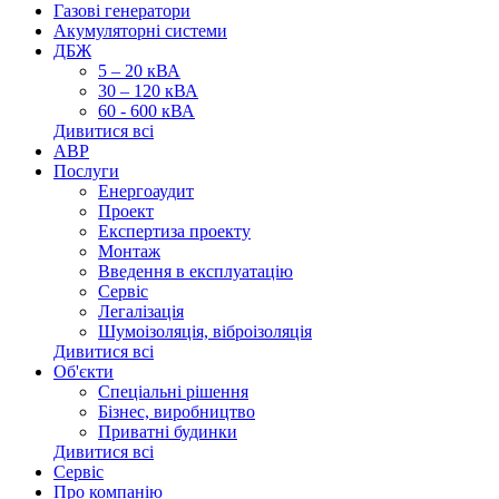
Газові генератори
Акумуляторні системи
ДБЖ
5 – 20 кВА
30 – 120 кВА
60 - 600 кВА
Дивитися всі
АВР
Послуги
Енергоаудит
Проект
Експертиза проекту
Монтаж
Введення в експлуатацію
Сервіс
Легалізація
Шумоізоляція, віброізоляція
Дивитися всі
Об'єкти
Спеціальні рішення
Бізнес, виробництво
Приватні будинки
Дивитися всі
Сервіс
Про компанію