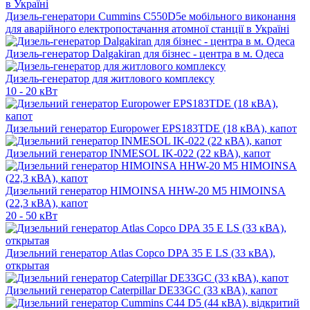
Дизель-генератори Cummins C550D5e мобільного виконання
для аварійного електропостачання атомної станції в Україні
Дизель-генератор Dalgakiran для бізнес - центра в м. Одеса
Дизель-генератор для житлового комплексу
10 - 20 кВт
Дизельний генератор Europower EPS183TDE (18 кВА), капот
Дизельний генератор INMESOL IK-022 (22 кВА), капот
Дизельний генератор HIMOINSA HHW-20 M5 HIMOINSA
(22,3 кВА), капот
20 - 50 кВт
Дизельний генератор Atlas Copco DPA 35 E LS (33 кВА),
открытая
Дизельний генератор Caterpillar DE33GC (33 кВА), капот