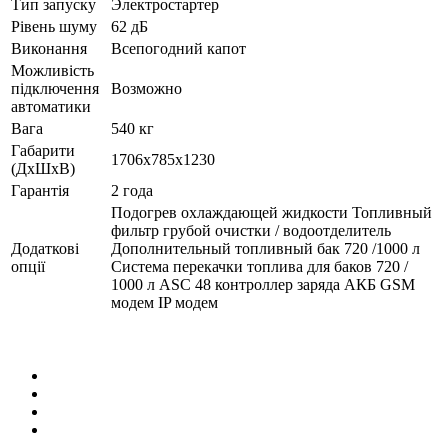
Тип запуску
Электростартер
Рівень шуму
62 дБ
Виконання
Всепогодний капот
Можливість
підключення
Возможно
автоматики
Вага
540 кг
Габарити
1706x785x1230
(ДхШхВ)
Гарантія
2 года
Подогрев охлаждающей жидкости Топливный
фильтр грубой очистки / водоотделитель
Додаткові
Дополнительный топливный бак 720 /1000 л
опції
Система перекачки топлива для баков 720 /
1000 л ASC 48 контроллер заряда АКБ GSM
модем IP модем